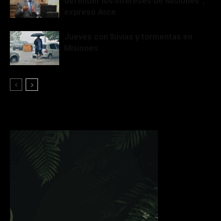
defender los intereses de Misiones”,
expresó Arce
Jueves con lluvias y tormentas en
Misiones