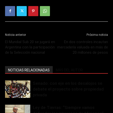
Noticia anterior
Próxima noticia
El Mundial Sub 20 se jugará en
En dos controles incautan
Argentina con la participación
mercadería valuada en más de
de la Selección nacional
20 millones de pesos
NOTICIAS RELACIONADAS
MÁS DEL AUTOR
Senado: con eje en los desalojos se
debate el proyecto sobre propiedad
privada
Ley de Tierras: “Siempre vamos