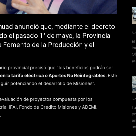
huad anunció que, mediante el decreto
6 
o el pasado 1° de mayo, la Provincia
El
 Fomento de la Producción y el
in
Ob
pe
rio provincial precisó que “los beneficios podrán ser
en la tarifa eléctrica o Aportes No Reintegrables.
Este
uir potenciando el desarrollo de Misiones”.
 evaluación de proyectos compuesta por los
6 
tria, IFAI, Fondo de Crédito Misiones y ADEMI.
La
pr
.
en
am