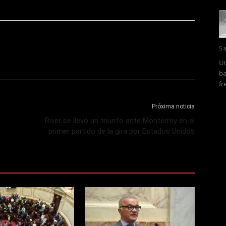
5 
Un
ba
fr
Próxima noticia
River se llevó un triunfo ante Monterrey en el
primer partido de la gira por Estados Unidos