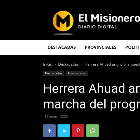
El
Misionero
DESTACADAS
PROVINCIALES
POLÍT
Inicio
Destacadas
Herrera Ahuad anunció la pues
Destacadas
Provinciales
Herrera Ahuad an
marcha del prog
11 enero, 2023