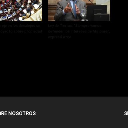
 eje en los desalojos se
Ley de Tierras: “Siempre vamos
royecto sobre propiedad
defender los intereses de Misiones”,
expresó Arce
BRE NOSOTROS
S