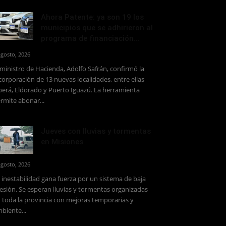
Ahora Patente: ya son 19 los
municipios que se adhirieron al
programa de financiación...
agosto, 2026
 ministro de Hacienda, Adolfo Safrán, confirmó la
corporación de 13 nuevas localidades, entre ellas
erá, Eldorado y Puerto Iguazú. La herramienta
rmite abonar...
Jueves con lluvias y tormentas
en Misiones
agosto, 2026
 inestabilidad gana fuerza por un sistema de baja
esión. Se esperan lluvias y tormentas organizadas
 toda la provincia con mejoras temporarias y
biente...