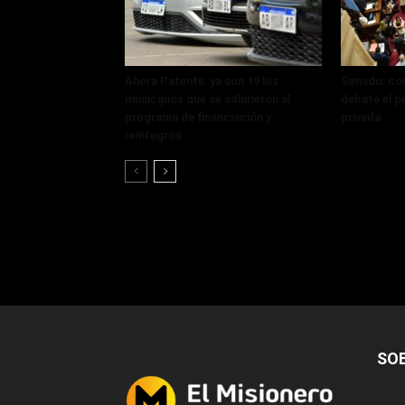
Ahora Patente: ya son 19 los
Senado: con
municipios que se adhirieron al
debate el p
programa de financiación y
privada
reintegros
SO