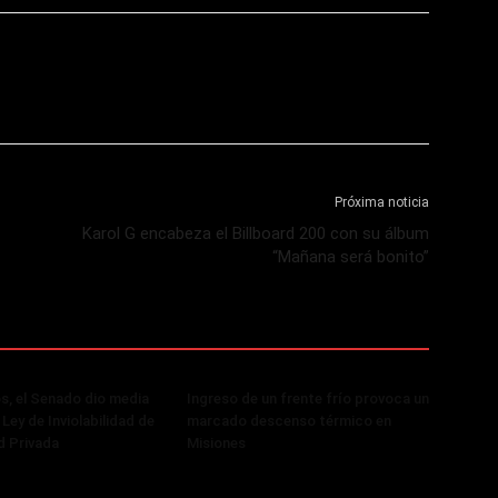
Próxima noticia
Karol G encabeza el Billboard 200 con su álbum
“Mañana será bonito”
, el Senado dio media
Ingreso de un frente frío provoca un
 Ley de Inviolabilidad de
marcado descenso térmico en
d Privada
Misiones