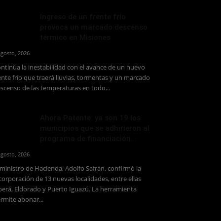
Ingreso de un frente frío
provoca un marcado descenso
térmico en Misiones
agosto, 2026
ntinúa la inestabilidad con el avance de un nuevo
ente frío que traerá lluvias, tormentas y un marcado
scenso de las temperaturas en todo...
Ahora Patente: ya son 19 los
municipios que se adhirieron al
programa de financiación...
agosto, 2026
 ministro de Hacienda, Adolfo Safrán, confirmó la
corporación de 13 nuevas localidades, entre ellas
erá, Eldorado y Puerto Iguazú. La herramienta
rmite abonar...