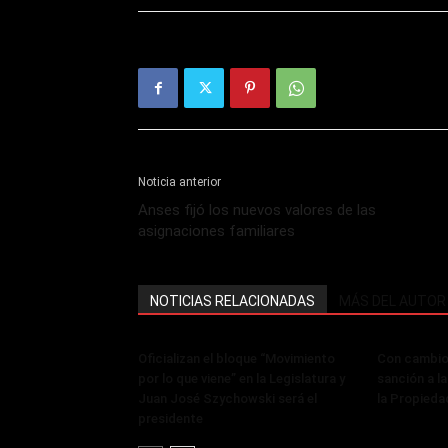
Noticia anterior
Anses fijó los nuevos valores de las
asignaciones familiares
NOTICIAS RELACIONADAS
MÁS DEL AUTOR
Oficializan el bloque “Movimiento
Con cambios
por lo que viene” en la Legislatura y
sanción a la
Juan José Szychowski será el
la Propieda
presidente