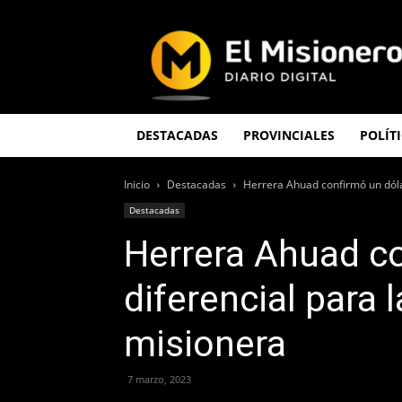
El
Misionero
DESTACADAS
PROVINCIALES
POLÍT
Inicio
Destacadas
Herrera Ahuad confirmó un dóla
Destacadas
Herrera Ahuad co
diferencial para 
misionera
7 marzo, 2023