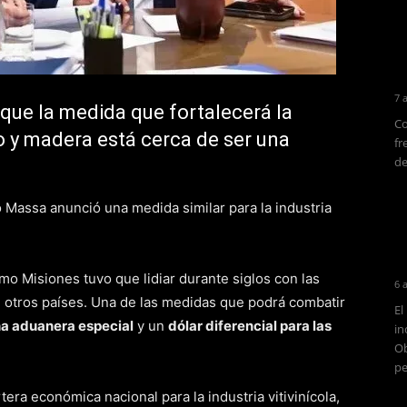
7 
que la medida que fortalecerá la
Co
o y madera está cerca de ser una
fr
de
 Massa anunció una medida similar para la industria
o Misiones tuvo que lidiar durante siglos con las
6 
e otros países. Una de las medidas que podrá combatir
El
a aduanera especial
y un
dólar diferencial para las
in
Ob
pe
tera económica nacional para la industria vitivinícola,