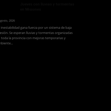
Jueves con lluvias y tormentas
en Misiones
agosto, 2026
 inestabilidad gana fuerza por un sistema de baja
esión. Se esperan lluvias y tormentas organizadas
 toda la provincia con mejoras temporarias y
biente...