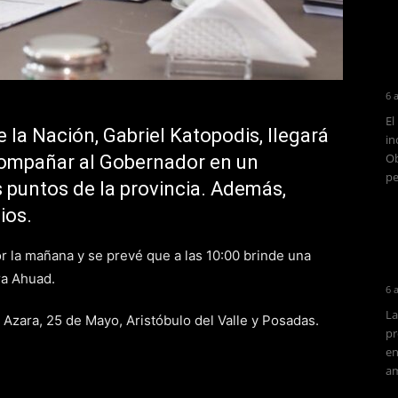
6 
El
e la Nación, Gabriel Katopodis, llegará
in
Ob
acompañar al Gobernador en un
pe
s puntos de la provincia. Además,
ios.
por la mañana y se prevé que a las 10:00 brinde una
ra Ahuad.
6 
La
Azara, 25 de Mayo, Aristóbulo del Valle y Posadas.
pr
en
am