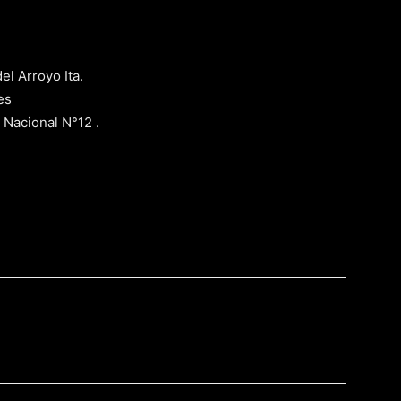
l Arroyo Ita.
es
 Nacional N°12 .