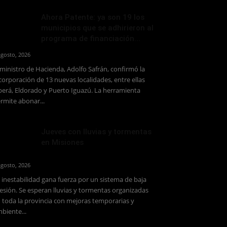
Ahora Patente: ya son 19 los
municipios que se adhirieron al
programa de financiación...
agosto, 2026
 ministro de Hacienda, Adolfo Safrán, confirmó la
corporación de 13 nuevas localidades, entre ellas
erá, Eldorado y Puerto Iguazú. La herramienta
rmite abonar...
Jueves con lluvias y tormentas
en Misiones
agosto, 2026
 inestabilidad gana fuerza por un sistema de baja
esión. Se esperan lluvias y tormentas organizadas
 toda la provincia con mejoras temporarias y
biente...