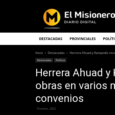
El
Misionero
DESTACADAS
PROVINCIALES
POLÍT
Inicio
Destacadas
Herrera Ahuad y Katopodis reco
Destacadas
Política
Herrera Ahuad y 
obras en varios 
convenios
10 enero, 2023