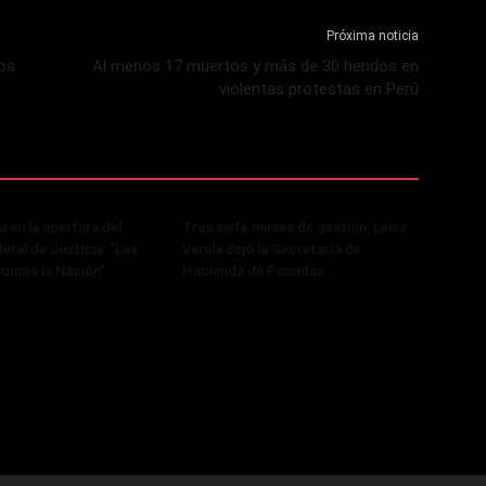
Próxima noticia
los
Al menos 17 muertos y más de 30 heridos en
violentas protestas en Perú
 en la apertura del
Tras siete meses de gestión, Leiva
eral de Justicia: “Las
Varela dejó la Secretaría de
somos la Nación”
Hacienda de Posadas