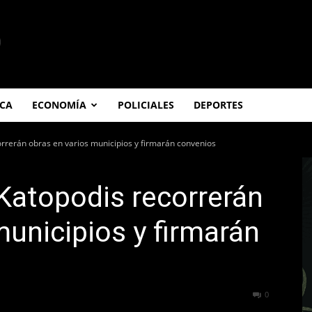
ICA
ECONOMÍA
POLICIALES
DEPORTES
rrerán obras en varios municipios y firmarán convenios
Katopodis recorrerán
municipios y firmarán
255
0