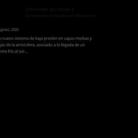
Continúan las lluvias y
tormentas aisladas en Misiones
agosto, 2026
 nuevo sistema de baja presión en capas medias y
jas de la atmósfera, asociado a la llegada de un
ente frío al sur...