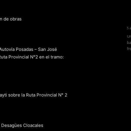
ón de obras
5 
Un
ba
fr
5 Autovía Posadas – San José
uta Provincial N°2 en el tramo:
ti sobre la Ruta Provincial N° 2
de Desagües Cloacales