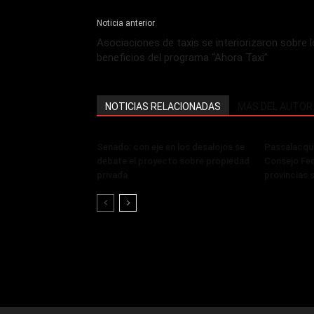
Noticia anterior
Asociaciones de taxis se interiorizaron sobre 
beneficios del programa “Ahora Taxi”
NOTICIAS RELACIONADAS
MÁS DEL AUTOR
Senado: con eje en los desalojos se
Passalacqua
debate el proyecto sobre propiedad
Consejo Fed
privada
provincias 