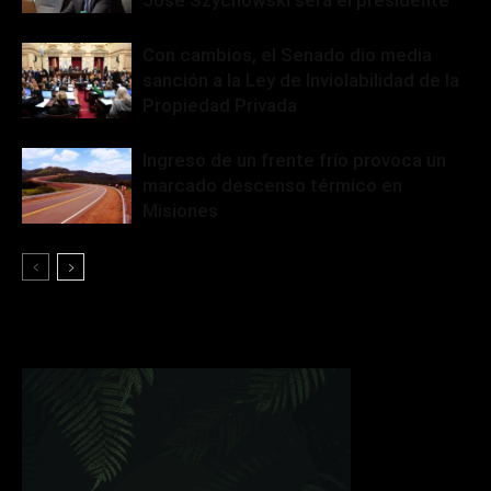
Con cambios, el Senado dio media
sanción a la Ley de Inviolabilidad de la
Propiedad Privada
Ingreso de un frente frío provoca un
marcado descenso térmico en
Misiones