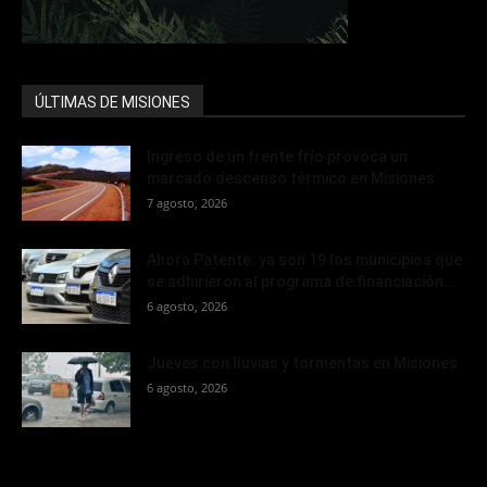
ÚLTIMAS DE MISIONES
Ingreso de un frente frío provoca un
marcado descenso térmico en Misiones
7 agosto, 2026
Ahora Patente: ya son 19 los municipios que
se adhirieron al programa de financiación...
6 agosto, 2026
Jueves con lluvias y tormentas en Misiones
6 agosto, 2026