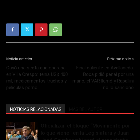
Noticia anterior
Próxima noticia
Cayó una secta que operaba
Final caliente en Avellaneda:
en Villa Crespo: tenía US$ 400
Boca pidió penal por una
mil, medicamentos truchos y
mano, el VAR llamó y Rapallini
películas porno
no lo sancionó
NOTICIAS RELACIONADAS
MÁS DEL AUTOR
Oficializan el bloque “Movimiento por
lo que viene” en la Legislatura y Juan
José Szychowski será el presidente