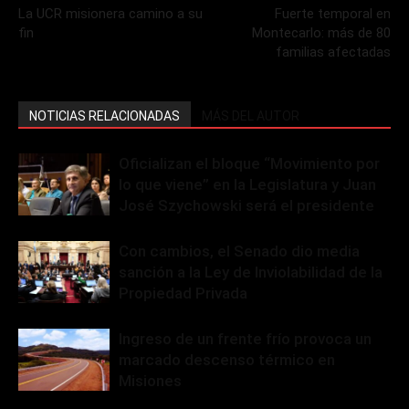
La UCR misionera camino a su
Fuerte temporal en
fin
Montecarlo: más de 80
familias afectadas
NOTICIAS RELACIONADAS
MÁS DEL AUTOR
Oficializan el bloque “Movimiento por
lo que viene” en la Legislatura y Juan
José Szychowski será el presidente
Con cambios, el Senado dio media
sanción a la Ley de Inviolabilidad de la
Propiedad Privada
Ingreso de un frente frío provoca un
marcado descenso térmico en
Misiones