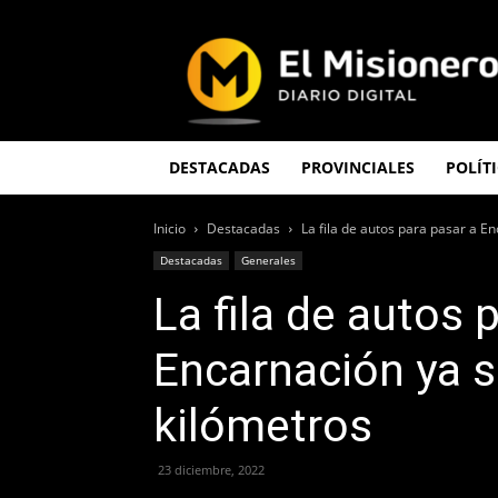
El
Misionero
DESTACADAS
PROVINCIALES
POLÍT
Inicio
Destacadas
La fila de autos para pasar a En
Destacadas
Generales
La fila de autos 
Encarnación ya s
kilómetros
23 diciembre, 2022