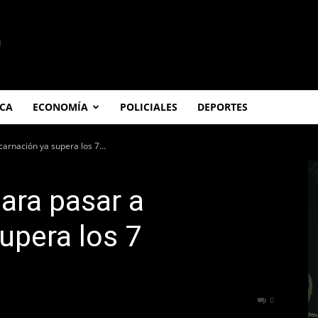
ICA
ECONOMÍA
POLICIALES
DEPORTES
carnación ya supera los 7...
para pasar a
upera los 7
355
0