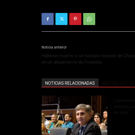
Noticia anterior
Hallaron muerto a un hombre oriundo de Chac
en un alojamiento de Posadas
NOTICIAS RELACIONADAS
MÁS DEL AUTOR
Condenaron
millones po
de niños