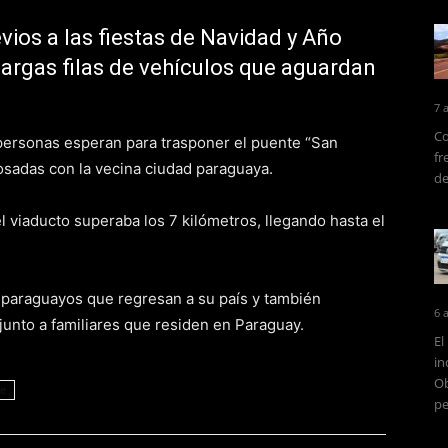
vios a las fiestas de Navidad y Año
largas filas de vehículos que aguardan
7 
Co
personas esperan para trasponer el puente “San
fr
sadas con la vecina ciudad paraguaya.
de
l viaducto superaba los 7 kilómetros, llegando hasta el
paraguayos que regresan a su país y también
6 
 junto a familiares que residen en Paraguay.
El
in
Ob
e
pe