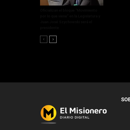
Oficializan el bloque “Movimiento
por lo que viene” en la Legislatura y
Juan José Szychowski será el
presidente
SO