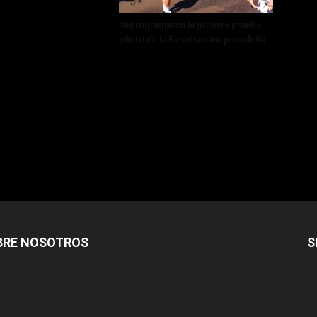
Reprogramaron la primera prueba
piloto de la Estudiantina posadeña
BRE NOSOTROS
S