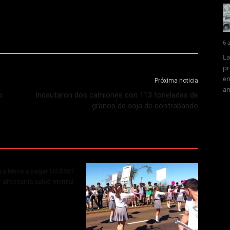
6 
La
pr
en
Próxima noticia
am
o
Incautaron dos camiones con 113 toneladas de
granos de soja de contrabando
 a Meta a pagar US$567
r afectar la salud mental