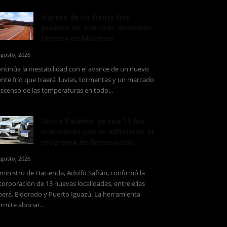
Ingreso de un frente frío
provoca un marcado descenso
térmico en Misiones
agosto, 2026
ntinúa la inestabilidad con el avance de un nuevo
ente frío que traerá lluvias, tormentas y un marcado
scenso de las temperaturas en todo...
Ahora Patente: ya son 19 los
municipios que se adhirieron al
programa de financiación...
agosto, 2026
 ministro de Hacienda, Adolfo Safrán, confirmó la
corporación de 13 nuevas localidades, entre ellas
erá, Eldorado y Puerto Iguazú. La herramienta
rmite abonar...