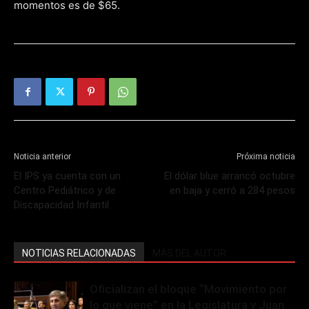
momentos es de $65.
Noticia anterior
Próxima noticia
El IPS ya cuenta con un
El dólar blue arrancó octubre
Centro Pediátrico y de
en baja y cerró a 284 pesos
Discapacidad Infantil
NOTICIAS RELACIONADAS
MÁS DEL AUTOR
Oficializan el bloque “Movimiento por
lo que viene” en la Legislatura y Juan