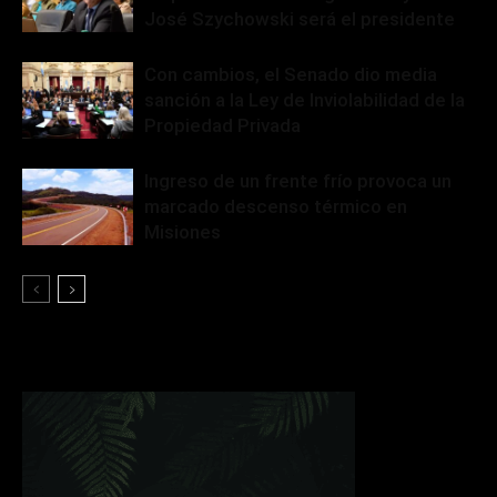
José Szychowski será el presidente
Con cambios, el Senado dio media
sanción a la Ley de Inviolabilidad de la
Propiedad Privada
Ingreso de un frente frío provoca un
marcado descenso térmico en
Misiones