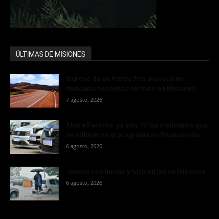
ÚLTIMAS DE MISIONES
Ingreso de un frente frío provoca un
marcado descenso térmico en Misiones
7 agosto, 2026
Ahora Patente: ya son 19 los municipios que
se adhirieron al programa de financiación...
6 agosto, 2026
Jueves con lluvias y tormentas en Misiones
6 agosto, 2026