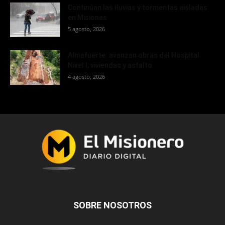
Continúan las lluvias y tormentas aisladas
en Misiones
5 agosto, 2026
Almafuerte: avanzan obras del Hospital
Nivel I, viviendas y asfalto
4 agosto, 2026
SOBRE NOSOTROS