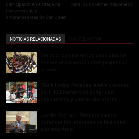
participaron en entrega de
para los docentes misioneros
herramientas a
emprendedores de San Javier
NOTICIAS RELACIONADAS
MÁS DEL AUTOR
Senado: con eje en los desalojos se
debate el proyecto sobre propiedad
privada
Black Friday Posadas vuelve con más
de 1.400 comercios adheridos,
descuentos y cuotas sin interés
Ley de Tierras: “Siempre vamos
defender los intereses de Misiones”,
expresó Arce