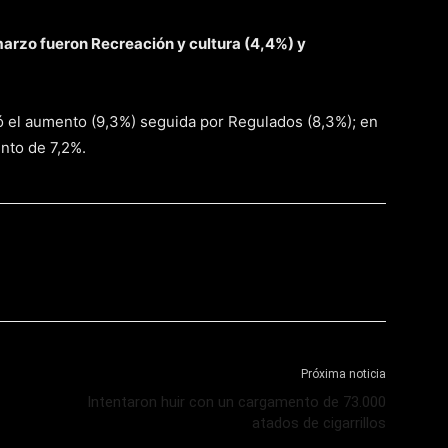
marzo fueron Recreación y cultura (4,4%) y
eró el aumento (9,3%) seguida por Regulados (8,3%); en
nto de 7,2%.
Próxima noticia
Intentaron huir con un cargamento de 73.000
atados de cigarrillos