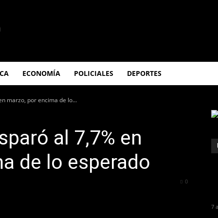
ICA
ECONOMÍA
POLICIALES
DEPORTES
 en marzo, por encima de lo...
isparó al 7,7% en
a de lo esperado
284
0
7 