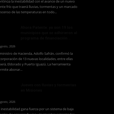
ntinúa la inestabilidad con el avance de un nuevo
ente frío que traerá lluvias, tormentas y un marcado
scenso de las temperaturas en todo...
Ahora Patente: ya son 19 los
municipios que se adhirieron al
programa de financiación...
agosto, 2026
 ministro de Hacienda, Adolfo Safrán, confirmó la
corporación de 13 nuevas localidades, entre ellas
erá, Eldorado y Puerto Iguazú. La herramienta
rmite abonar...
Jueves con lluvias y tormentas
en Misiones
agosto, 2026
 inestabilidad gana fuerza por un sistema de baja