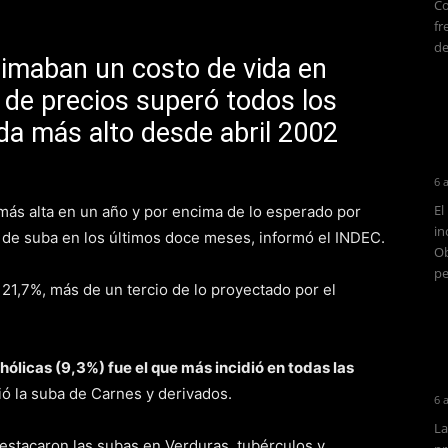
Co
fr
de
timaban un costo de vida en
a de precios superó todos los
ida más alto desde abril 2002
6 
El
más alta en un año y por encima de lo esperado por
in
de suba en los últimos doce meses, informó el INDEC.
Ob
pe
 21,7%, más de un tercio de lo proyectado por el
ólicas (9,3%) fue el que más incidió en todas las
lió la suba de Carnes y derivados.
6 
La
estacaron las subas en Verduras, tubérculos y