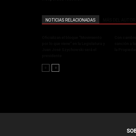
NOTICIAS RELACIONADAS
MÁS DEL AUTOR
Oficializan el bloque “Movimiento
Con cambios
por lo que viene” en la Legislatura y
sanción a la
Juan José Szychowski será el
la Propieda
presidente
SO