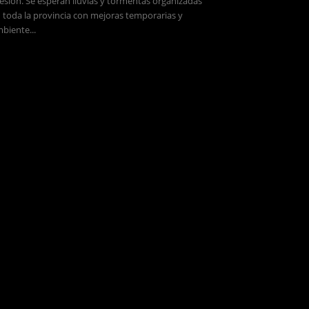
esión. Se esperan lluvias y tormentas organizadas
 toda la provincia con mejoras temporarias y
biente...