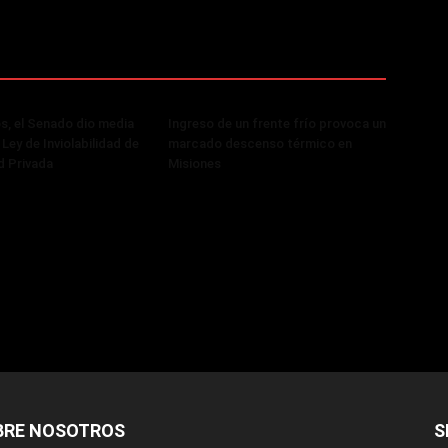
, el Senado dio media
Ingreso de un frente frío provoca un
 Ley de Inviolabilidad de
marcado descenso térmico en
d Privada
Misiones
BRE NOSOTROS
S