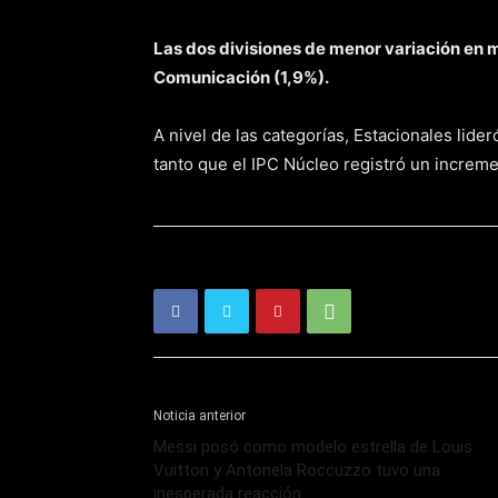
Las dos divisiones de menor variación en 
Comunicación (1,9%).
A nivel de las categorías, Estacionales lid
tanto que el IPC Núcleo registró un increme
Noticia anterior
Messi posó como modelo estrella de Louis
Vuitton y Antonela Roccuzzo tuvo una
inesperada reacción