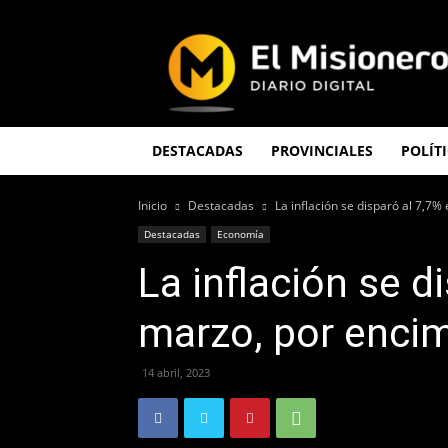
El
Misionero
DESTACADAS
PROVINCIALES
POLÍT
Inicio
Destacadas
La inflación se disparó al 7,7%
Destacadas
Economía
La inflación se d
marzo, por encim
14 abril, 2023