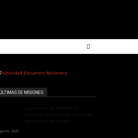
ÚLTIMAS DE MISIONES
Ingreso de un frente frío
provoca un marcado descenso
térmico en Misiones
agosto, 2026