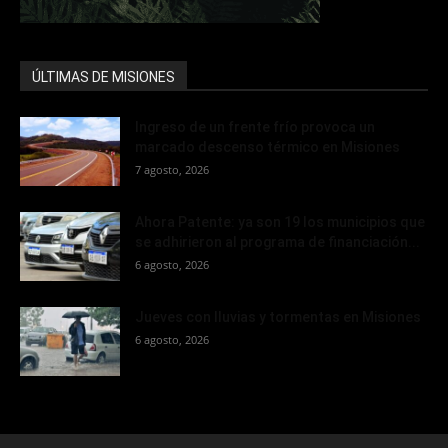
ÚLTIMAS DE MISIONES
Ingreso de un frente frío provoca un
marcado descenso térmico en Misiones
7 agosto, 2026
Ahora Patente: ya son 19 los municipios que
se adhirieron al programa de financiación...
6 agosto, 2026
Jueves con lluvias y tormentas en Misiones
6 agosto, 2026