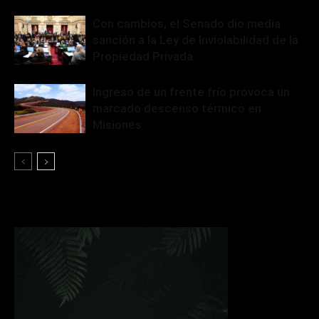
Con cambios, el Senado dio media
sanción a la Ley de Inviolabilidad de la
Propiedad Privada
Ingreso de un frente frío provoca un
marcado descenso térmico en
Misiones