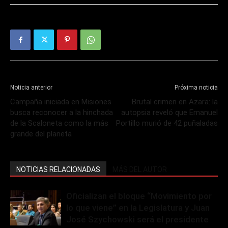
Noticia anterior
Próxima noticia
Campaña iniciada en Misiones
Brutal crimen en Azara: la
busca reconocer a la hinchada
autopsia reveló que Emanuel
de la Scaloneta como la más
Portillo murió de 42 puñaladas
grande del planeta
NOTICIAS RELACIONADAS
MÁS DEL AUTOR
Oficializan el bloque “Movimiento por
lo que viene” en la Legislatura y Juan
José Szychowski será el presidente