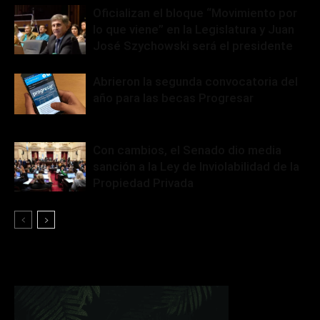
Oficializan el bloque “Movimiento por
lo que viene” en la Legislatura y Juan
José Szychowski será el presidente
Abrieron la segunda convocatoria del
año para las becas Progresar
Con cambios, el Senado dio media
sanción a la Ley de Inviolabilidad de la
Propiedad Privada