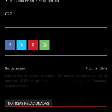
Escuela N°561- El Soberbio
C12
Noticia anterior
Próxima noticia
Las ventas en supermercados
Refuerzan acciones contra el
cayeron 17,8% en octubre,
dengue en Posadas
según el Indec
NOTICIAS RELACIONADAS
MÁS DEL AUTOR