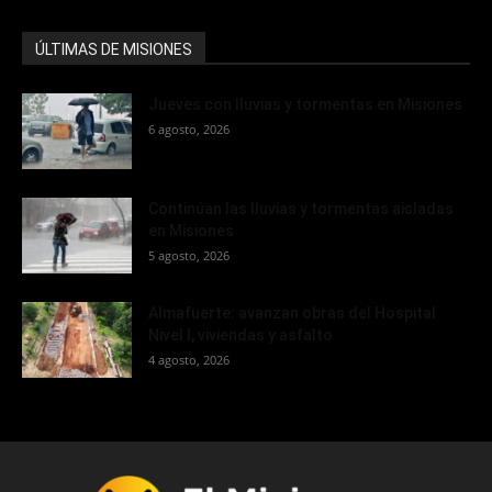
ÚLTIMAS DE MISIONES
Jueves con lluvias y tormentas en Misiones
6 agosto, 2026
Continúan las lluvias y tormentas aisladas
en Misiones
5 agosto, 2026
Almafuerte: avanzan obras del Hospital
Nivel I, viviendas y asfalto
4 agosto, 2026