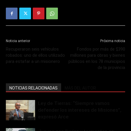
Noticia anterior
Próxima noticia
Recuperaron seis vehículos
Fondos por más de $390
robados: uno de ellos utilizado
millones para obras y bienes
para estafar a un misionero
públicos en los 78 municipios
de la provincia
NOTICIAS RELACIONADAS
MÁS DEL AUTOR
Ley de Tierras: “Siempre vamos
defender los intereses de Misiones”,
expresó Arce