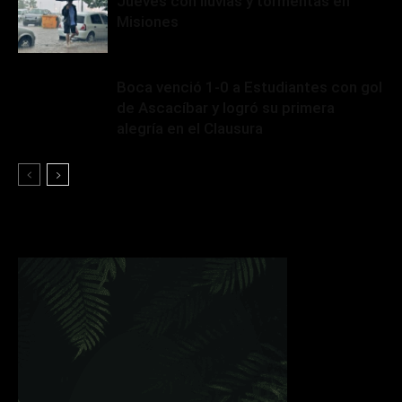
Jueves con lluvias y tormentas en
Misiones
Boca venció 1-0 a Estudiantes con gol
de Ascacíbar y logró su primera
alegría en el Clausura