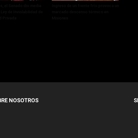
, el Senado dio media
Ingreso de un frente frío provoca un
 Ley de Inviolabilidad de
marcado descenso térmico en
d Privada
Misiones
BRE NOSOTROS
S