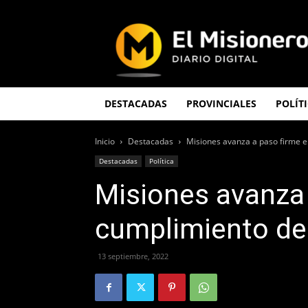
El
Misionero
DESTACADAS
PROVINCIALES
POLÍT
Inicio
Destacadas
Misiones avanza a paso firme e
Destacadas
Política
Misiones avanza 
cumplimiento de
13 septiembre, 2022