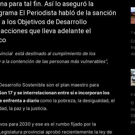
a para tal fin. Así lo aseguró la
grama El Periodista habló de la sanción
 a los Objetivos de Desarrollo
s acciones que lleva adelante el
7 
co
Co
fr
incial está destinado al cumplimiento de los
de
 a la contención de las personas más vulnerables”,
 Desarrollo Sostenible son el plan maestro para
Son 17 y se interrelacionan entre sí e incorporan los
6 
e enfrenta a diario
como la pobreza, la desigualdad, el
El
d, la paz y la justicia.
in
Ob
pe
vos para 2030 y ese es el rumbo fijado por la
Legislatura provincial aprobó recientemente la ley de