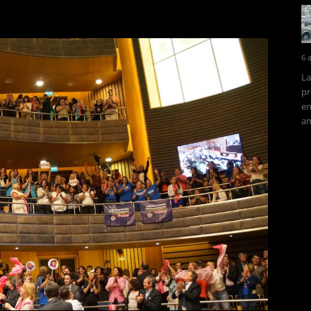
6 
La
pr
en
am