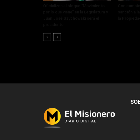
Oficializan el bloque “Movimiento
Con cambios
por lo que viene” en la Legislatura y
sanción a la
Juan José Szychowski será el
la Propieda
presidente
SO