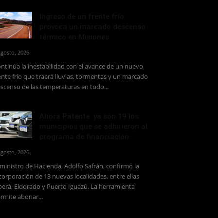
Ingreso de un frente frío
provoca un marcado descenso
térmico en Misiones
agosto, 2026
ntinúa la inestabilidad con el avance de un nuevo
ente frío que traerá lluvias, tormentas y un marcado
scenso de las temperaturas en todo...
Ahora Patente: ya son 19 los
municipios que se adhirieron al
programa de financiación...
agosto, 2026
 ministro de Hacienda, Adolfo Safrán, confirmó la
corporación de 13 nuevas localidades, entre ellas
erá, Eldorado y Puerto Iguazú. La herramienta
rmite abonar...