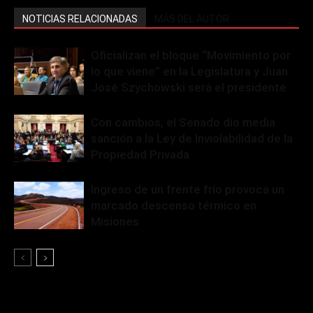
NOTICIAS RELACIONADAS
MÁS DEL AUTOR
Oficializan el bloque “Movimiento por
lo que viene” en la Legislatura y Juan
José Szychowski será el presidente
Con cambios, el Senado dio media
sanción a la Ley de Inviolabilidad de la
Propiedad Privada
Ingreso de un frente frío provoca un
marcado descenso térmico en
Misiones