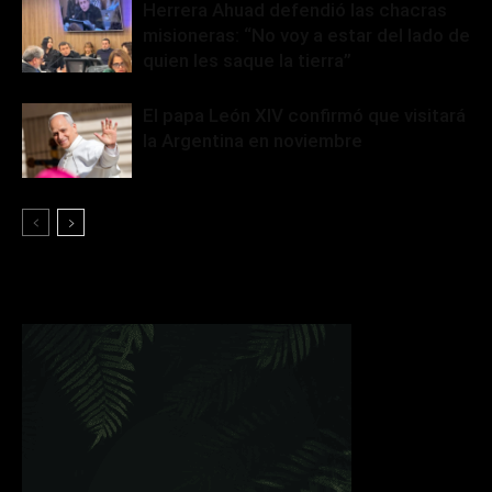
Herrera Ahuad defendió las chacras
misioneras: “No voy a estar del lado de
quien les saque la tierra”
El papa León XIV confirmó que visitará
la Argentina en noviembre