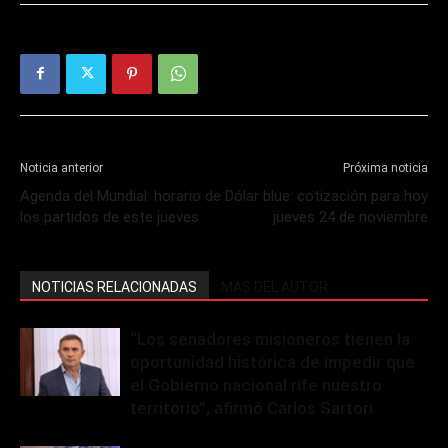
Noticia anterior
Próxima noticia
Agenda del Mundial: horario de
Dólar blue: cotización para hoy
los partidos de este jueves
jueves 24 de noviembre
NOTICIAS RELACIONADAS
MÁS DEL AUTOR
“Los senadores misioneros tienen la
oportunidad histórica de impedir que
el Gobierno nacional rife nuestro
territorio”, afirmó Carlos Sartori