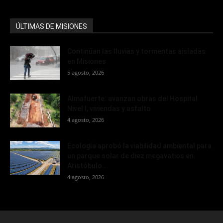
ÚLTIMAS DE MISIONES
Continúan las lluvias y tormentas aisladas
en Misiones
5 agosto, 2026
Almafuerte: avanzan obras del Hospital
Nivel I, viviendas y asfalto
4 agosto, 2026
Ecología aprobó la viabilidad ambiental para
un parque solar de diez megavatios en
Aristóbulo...
4 agosto, 2026