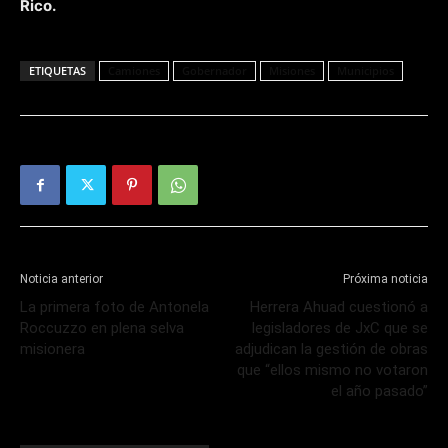
Rico.
ETIQUETAS
Camiones
Gobernador
Misiones
Municipios
Noticia anterior
Próxima noticia
La primera foto de Antonela
Herrera Ahuad cuestionó a
Roccuzzo en plena selva
legisladores de JxC que se
misionera
adjudican la gestión de obras
que “ellos mismo no votaron
el año pasado”