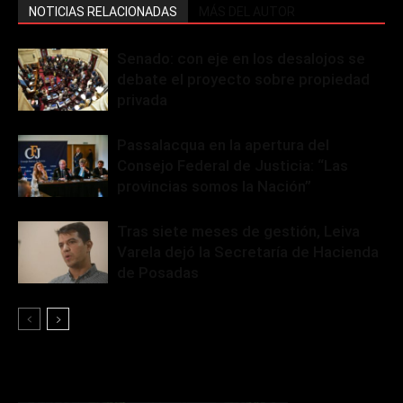
NOTICIAS RELACIONADAS
MÁS DEL AUTOR
Senado: con eje en los desalojos se
debate el proyecto sobre propiedad
privada
Passalacqua en la apertura del
Consejo Federal de Justicia: “Las
provincias somos la Nación”
Tras siete meses de gestión, Leiva
Varela dejó la Secretaría de Hacienda
de Posadas