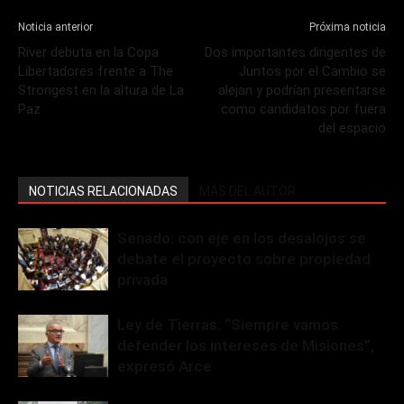
Noticia anterior
Próxima noticia
River debuta en la Copa
Dos importantes dirigentes de
Libertadores frente a The
Juntos por el Cambio se
Strongest en la altura de La
alejan y podrían presentarse
Paz
como candidatos por fuera
del espacio
NOTICIAS RELACIONADAS
MÁS DEL AUTOR
Senado: con eje en los desalojos se
debate el proyecto sobre propiedad
privada
Ley de Tierras: “Siempre vamos
defender los intereses de Misiones”,
expresó Arce