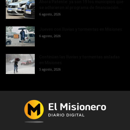
Ahora Patente: ya son 19 los municipios que
se adhirieron al programa de financiación...
6 agosto, 2026
Jueves con lluvias y tormentas en Misiones
6 agosto, 2026
Continúan las lluvias y tormentas aisladas
en Misiones
5 agosto, 2026