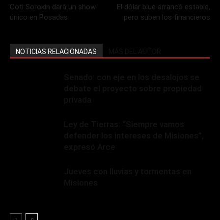
Coti Sorokin dará un show
El dólar blue arrancó estable,
único en Posadas
pero suben los financieros
NOTICIAS RELACIONADAS
MÁS DEL AUTOR
Senado: con eje en los desalojos se
debate el proyecto sobre propiedad
privada
Ley de Tierras: “Siempre vamos
defender los intereses de Misiones”,
expresó Arce
Jueves con lluvias y tormentas en
Misiones