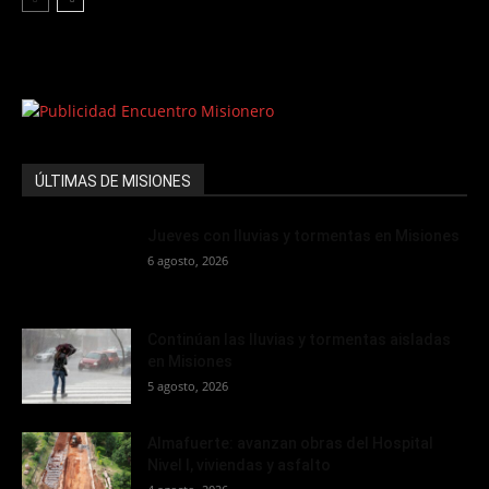
ÚLTIMAS DE MISIONES
Jueves con lluvias y tormentas en Misiones
6 agosto, 2026
Continúan las lluvias y tormentas aisladas
en Misiones
5 agosto, 2026
Almafuerte: avanzan obras del Hospital
Nivel I, viviendas y asfalto