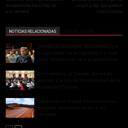
desaparecida hace más de
cargos y dijo que padece
una semana
esquizofrenia
NOTICIAS RELACIONADAS
MÁS DEL AUTOR
Oficializan el bloque “Movimiento por
lo que viene” en la Legislatura y Juan
José Szychowski será el presidente
Con cambios, el Senado dio media
sanción a la Ley de Inviolabilidad de la
Propiedad Privada
Ingreso de un frente frío provoca un
marcado descenso térmico en
Misiones