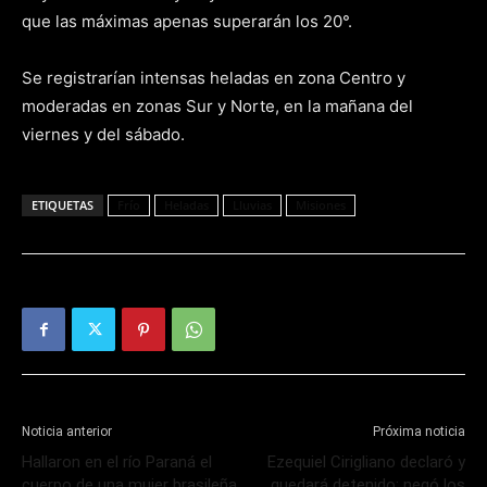
que las máximas apenas superarán los 20°.
Se registrarían intensas heladas en zona Centro y
moderadas en zonas Sur y Norte, en la mañana del
viernes y del sábado.
ETIQUETAS
Frío
Heladas
Lluvias
Misiones
Noticia anterior
Próxima noticia
Hallaron en el río Paraná el
Ezequiel Cirigliano declaró y
cuerpo de una mujer brasileña
quedará detenido: negó los