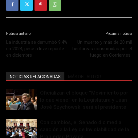
Noticia anterior
Próxima noticia
La industria se derrumbó 9,4%
Un muerto y más de 20 mil
en 2024, pese a leve repunte
hectáreas consumidas por el
en diciembre
fuego en Corrientes
NOTICIAS RELACIONADAS
MÁS DEL AUTOR
Oficializan el bloque “Movimiento por
lo que viene” en la Legislatura y Juan
José Szychowski será el presidente
Con cambios, el Senado dio media
sanción a la Ley de Inviolabilidad de la
Propiedad Privada