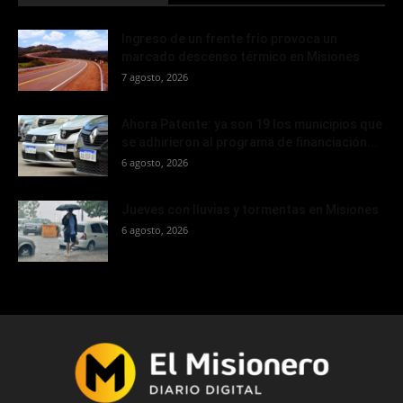
Ingreso de un frente frío provoca un
marcado descenso térmico en Misiones
7 agosto, 2026
Ahora Patente: ya son 19 los municipios que
se adhirieron al programa de financiación...
6 agosto, 2026
Jueves con lluvias y tormentas en Misiones
6 agosto, 2026