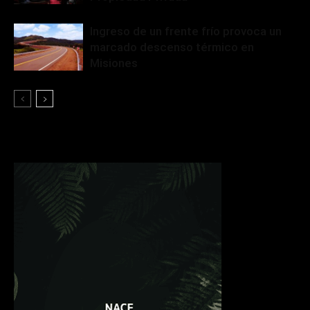
Ingreso de un frente frío provoca un
marcado descenso térmico en
Misiones