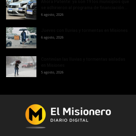
Ahora Patente: ya son 19 los municipios que
se adhirieron al programa de financiación...
6 agosto, 2026
Jueves con lluvias y tormentas en Misiones
6 agosto, 2026
Continúan las lluvias y tormentas aisladas
en Misiones
5 agosto, 2026