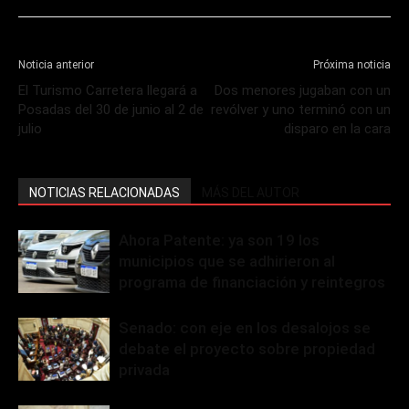
Noticia anterior
Próxima noticia
El Turismo Carretera llegará a
Dos menores jugaban con un
Posadas del 30 de junio al 2 de
revólver y uno terminó con un
julio
disparo en la cara
NOTICIAS RELACIONADAS
MÁS DEL AUTOR
Ahora Patente: ya son 19 los
municipios que se adhirieron al
programa de financiación y reintegros
Senado: con eje en los desalojos se
debate el proyecto sobre propiedad
privada