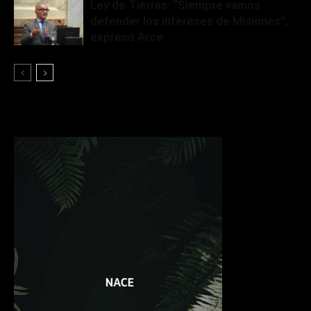
Ley de Tierras: “Siempre vamos
defender los intereses de Misiones”,
expresó Arce