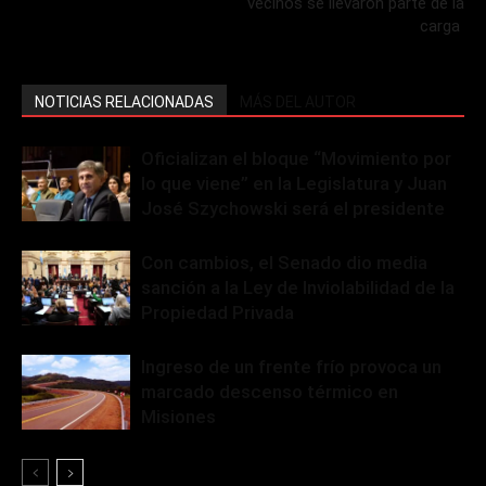
vecinos se llevaron parte de la
carga
NOTICIAS RELACIONADAS
MÁS DEL AUTOR
Oficializan el bloque “Movimiento por
lo que viene” en la Legislatura y Juan
José Szychowski será el presidente
Con cambios, el Senado dio media
sanción a la Ley de Inviolabilidad de la
Propiedad Privada
Ingreso de un frente frío provoca un
marcado descenso térmico en
Misiones