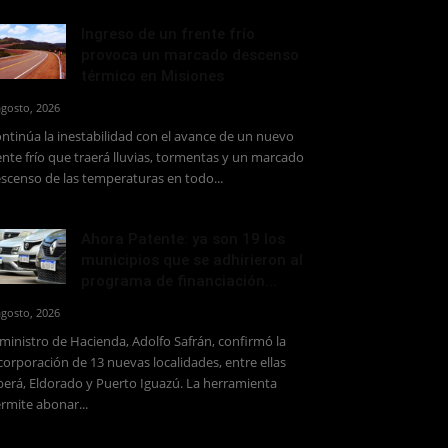
Ingreso de un frente frío
provoca un marcado descenso
térmico en Misiones
agosto, 2026
ntinúa la inestabilidad con el avance de un nuevo
ente frío que traerá lluvias, tormentas y un marcado
scenso de las temperaturas en todo...
Ahora Patente: ya son 19 los
municipios que se adhirieron al
programa de financiación...
agosto, 2026
 ministro de Hacienda, Adolfo Safrán, confirmó la
corporación de 13 nuevas localidades, entre ellas
erá, Eldorado y Puerto Iguazú. La herramienta
rmite abonar...