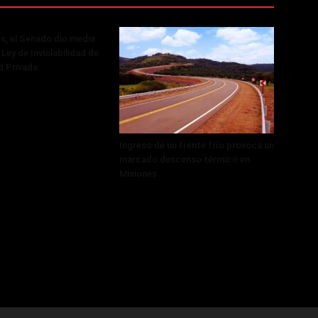
, el Senado dio media
 Ley de Inviolabilidad de
d Privada
Ingreso de un frente frío provoca un
marcado descenso térmico en
Misiones