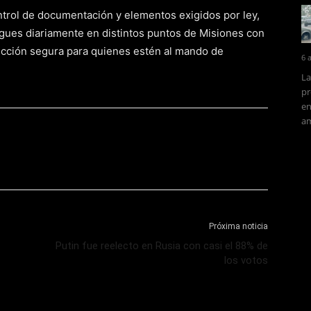
trol de documentación y elementos exigidos por ley,
egues diariamente en distintos puntos de Misiones con
ucción segura para quienes estén al mando de
6 
La
pr
en
am
Próxima noticia
Putin fue reelecto en Rusia con casi el 88% de
los votos