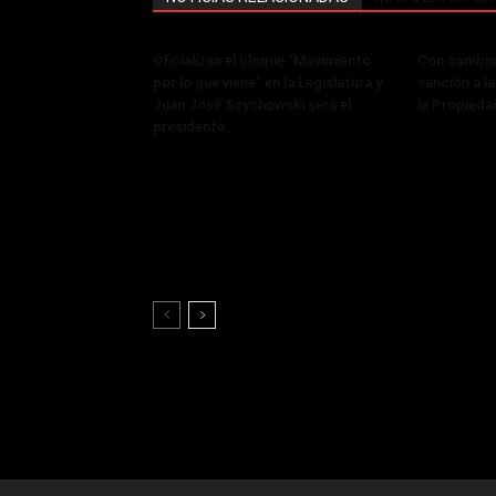
Oficializan el bloque “Movimiento
Con cambios
por lo que viene” en la Legislatura y
sanción a la
Juan José Szychowski será el
la Propieda
presidente