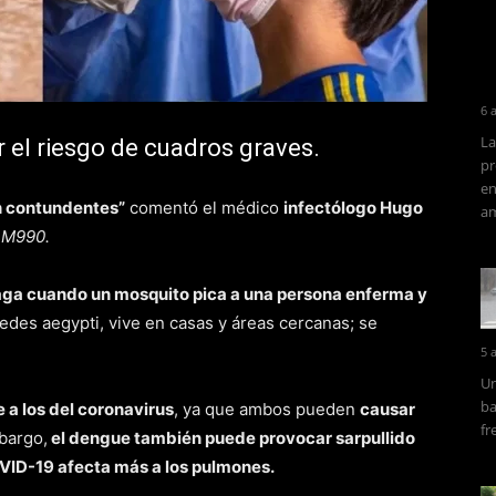
6 
La
el riesgo de cuadros graves.
pr
en
on contundentes”
comentó el médico
infectólogo Hugo
am
AM990.
ga cuando un mosquito pica a una persona enferma y
edes aegypti, vive en casas y áreas cercanas; se
5 
Un
ba
a los del coronavirus
, ya que ambos pueden
causar
fr
bargo,
el dengue también puede provocar sarpullido
VID-19 afecta más a los pulmones.