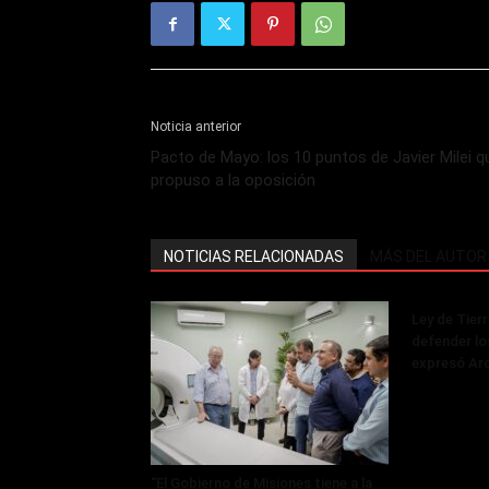
Noticia anterior
Pacto de Mayo: los 10 puntos de Javier Milei q
propuso a la oposición
NOTICIAS RELACIONADAS
MÁS DEL AUTOR
Ley de Tier
defender lo
expresó Ar
“El Gobierno de Misiones tiene a la