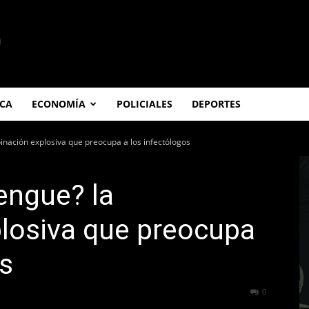
ICA
ECONOMÍA
POLICIALES
DEPORTES
inación explosiva que preocupa a los infectólogos
engue? la
losiva que preocupa
os
285
0