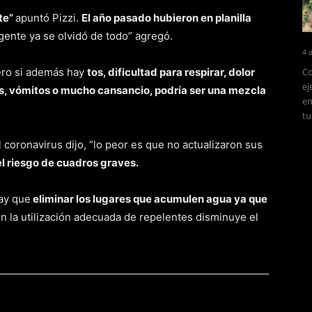
nte”
apuntó Pizzi.
El año pasado hubieron en planilla
gente ya se olvidó de todo” agregó.
4 
ero si además hay
tos, dificultad para respirar, dolor
Co
ej
as, vómitos o mucho cansancio, podría ser una mezcla
em
tu
 coronavirus dijo, “lo peor es que no actualizaron sus
l riesgo de cuadros graves.
hay que
eliminar los lugares que acumulen agua ya que
n la utilización adecuada de repelentes disminuye el