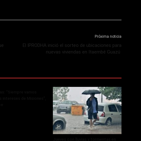
Próxima noticia
ue
El IPRODHA inició el sorteo de ubicaciones para
nuevas viviendas en Itaembé Guazú
ras: “Siempre vamos
s intereses de Misiones”,
ce
Jueves con lluvias y tormentas en