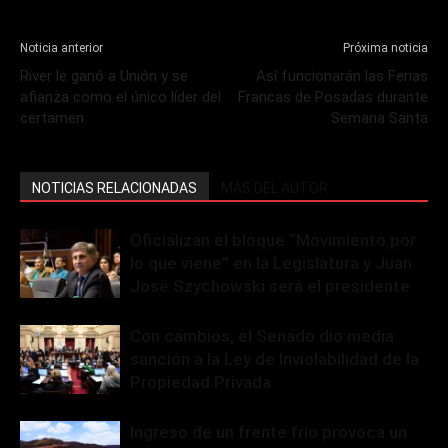
Noticia anterior
Próxima noticia
River le ganó a Unión y se
Así funcionarán las Ferias
afianza como el único líder del
Francas de Posadas durante
certamen
Semana Santa
NOTICIAS RELACIONADAS
MÁS DEL AUTOR
Oficializan el bloque “Movimiento por
lo que viene” en la Legislatura y Juan
José Szychowski será el presidente
Con cambios, el Senado dio media
sanción a la Ley de Inviolabilidad de la
Propiedad Privada
Ingreso de un frente frío provoca un