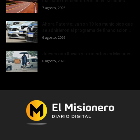
marcado descenso térmico en Misiones
7 agosto, 2026
Ahora Patente: ya son 19 los municipios que
se adhirieron al programa de financiación...
6 agosto, 2026
Jueves con lluvias y tormentas en Misiones
6 agosto, 2026