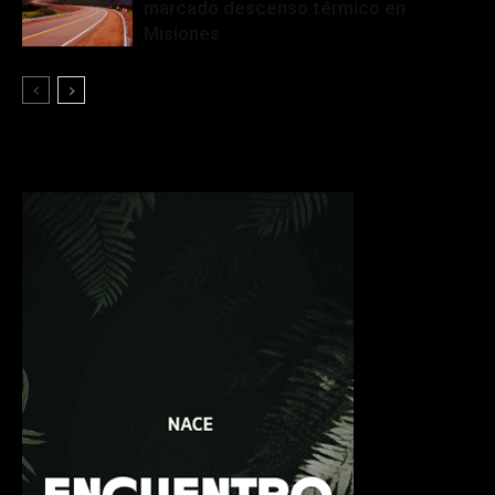
marcado descenso térmico en
Misiones