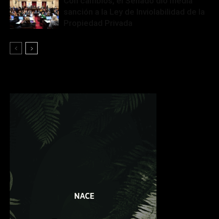
Con cambios, el Senado dio media
sanción a la Ley de Inviolabilidad de la
Propiedad Privada