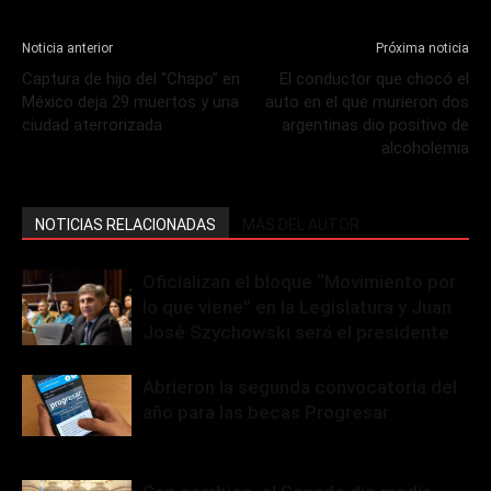
Noticia anterior
Próxima noticia
Captura de hijo del “Chapo” en
El conductor que chocó el
México deja 29 muertos y una
auto en el que murieron dos
ciudad aterrorizada
argentinas dio positivo de
alcoholemia
NOTICIAS RELACIONADAS
MÁS DEL AUTOR
Oficializan el bloque “Movimiento por
lo que viene” en la Legislatura y Juan
José Szychowski será el presidente
Abrieron la segunda convocatoria del
año para las becas Progresar