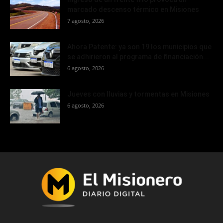
marcado descenso térmico en Misiones
7 agosto, 2026
Ahora Patente: ya son 19 los municipios que
se adhirieron al programa de financiación...
6 agosto, 2026
Jueves con lluvias y tormentas en Misiones
6 agosto, 2026