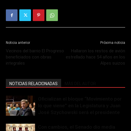
Noticia anterior
Próxima noticia
Vecinos del barrio El Progreso
Hallaron los restos de avión
beneficiados con obras
estrellado hace 54 años en los
integrales
Alpes suizos
NOTICIAS RELACIONADAS
MÁS DEL AUTOR
Oficializan el bloque “Movimiento por
lo que viene” en la Legislatura y Juan
José Szychowski será el presidente
Con cambios, el Senado dio media