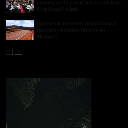
sanción a la Ley de Inviolabilidad de la
Propiedad Privada
Ingreso de un frente frío provoca un
marcado descenso térmico en
Misiones