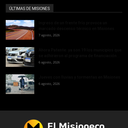
ÚLTIMAS DE MISIONES
Ingreso de un frente frío provoca un
marcado descenso térmico en Misiones
7 agosto, 2026
Ahora Patente: ya son 19 los municipios que
se adhirieron al programa de financiación...
6 agosto, 2026
Jueves con lluvias y tormentas en Misiones
6 agosto, 2026