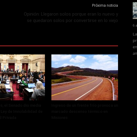
Próxima noticia
Opinión: Llegaron solos porque eran lo nuevo y
se quedaron solos por convertirse en lo viejo
6 
La
pr
en
am
, el Senado dio media
Ingreso de un frente frío provoca un
 Ley de Inviolabilidad de
marcado descenso térmico en
d Privada
Misiones