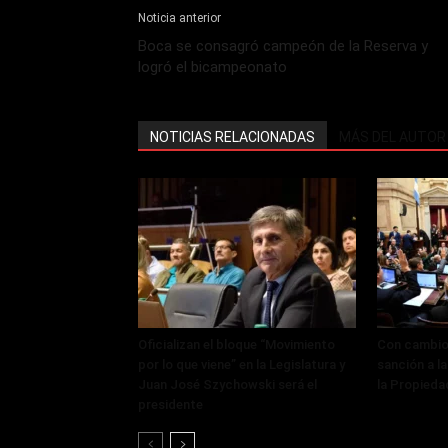
Noticia anterior
Boca se consagró campeón de la Reserva y
logró el bicampeonato
NOTICIAS RELACIONADAS
MÁS DEL AUTOR
Oficializan el bloque “Movimiento
Con cambios
por lo que viene” en la Legislatura y
sanción a la
Juan José Szychowski será el
la Propieda
presidente