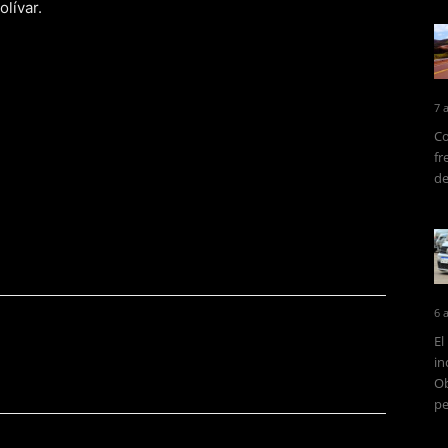
olívar.
7 
Co
fr
de
6 
El
in
Ob
pe