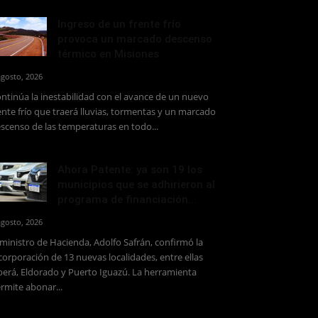
Ingreso de un frente frío
provoca un marcado descenso
térmico en Misiones
agosto, 2026
ntinúa la inestabilidad con el avance de un nuevo
ente frío que traerá lluvias, tormentas y un marcado
scenso de las temperaturas en todo...
Ahora Patente: ya son 19 los
municipios que se adhirieron al
programa de financiación...
agosto, 2026
 ministro de Hacienda, Adolfo Safrán, confirmó la
corporación de 13 nuevas localidades, entre ellas
erá, Eldorado y Puerto Iguazú. La herramienta
rmite abonar...