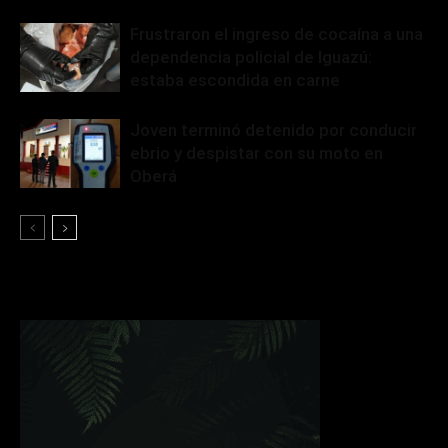
Frustraron el ingreso de cocaína a una
dependencia policial de Iguazú:
estaba escondida en carne
Joven terminó detenido por conducir
ebrio y despistar con su moto en
Oberá