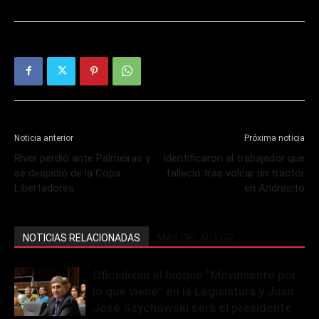
Noticia anterior
Próxima noticia
River perdió ante Palmeiras y
Identificaron al trabajador que
se despidió de la Copa
falleció tras volcar un tractor
Libertadores
en Andresito
NOTICIAS RELACIONADAS
MÁS DEL AUTOR
Oficializan el bloque “Movimiento por
lo que viene” en la Legislatura y Juan
José Szychowski será el presidente