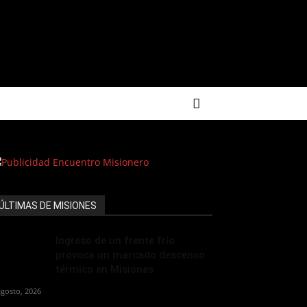
ÚLTIMAS DE MISIONES
Ingreso de un frente frío
provoca un marcado descenso
térmico en Misiones
agosto, 2026