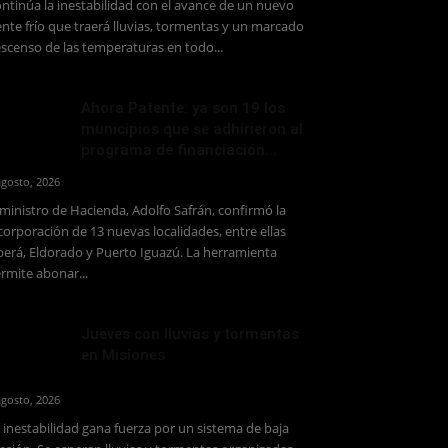
ntinúa la inestabilidad con el avance de un nuevo
ente frío que traerá lluvias, tormentas y un marcado
scenso de las temperaturas en todo...
Ahora Patente: ya son 19 los
municipios que se adhirieron al
programa de financiación...
agosto, 2026
 ministro de Hacienda, Adolfo Safrán, confirmó la
corporación de 13 nuevas localidades, entre ellas
erá, Eldorado y Puerto Iguazú. La herramienta
rmite abonar...
Jueves con lluvias y tormentas
en Misiones
agosto, 2026
 inestabilidad gana fuerza por un sistema de baja