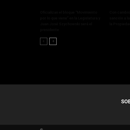
Oficializan el bloque “Movimiento
Con cambios
por lo que viene” en la Legislatura y
sanción a la
Juan José Szychowski será el
la Propieda
presidente
SO
©