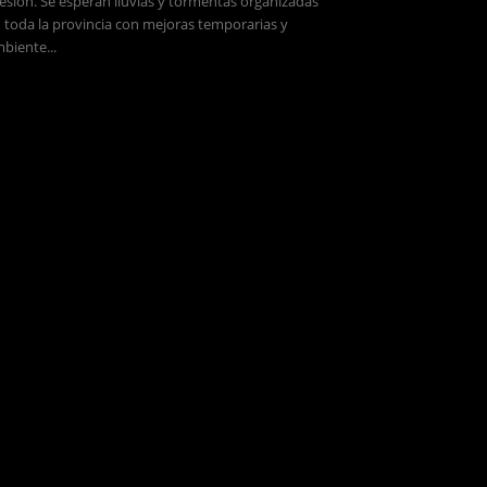
esión. Se esperan lluvias y tormentas organizadas
 toda la provincia con mejoras temporarias y
biente...