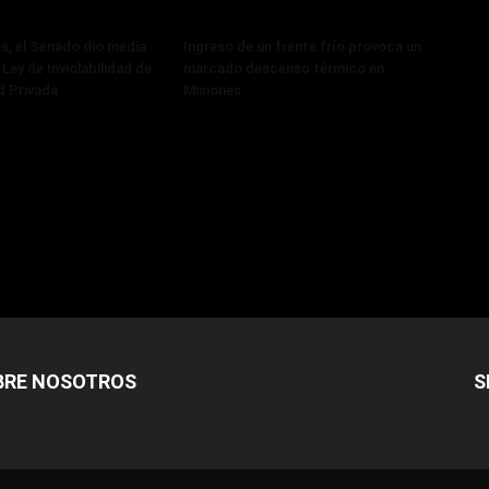
, el Senado dio media
Ingreso de un frente frío provoca un
 Ley de Inviolabilidad de
marcado descenso térmico en
d Privada
Misiones
BRE NOSOTROS
S