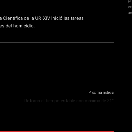
pr
en
am
a Científica de la UR-XIV inició las tareas
es del homicidio.
Próxima noticia
Retorna el tiempo estable con máxima de 31°