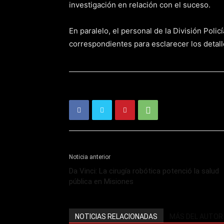
investigación en relación con el suceso.
En paralelo, el personal de la División Policí
correspondientes para esclarecer los detall
Noticia anterior
Da Vinci: La cirugía robótica potenció la salud
pública en Misiones
NOTICIAS RELACIONADAS
MÁS DEL AUTOR