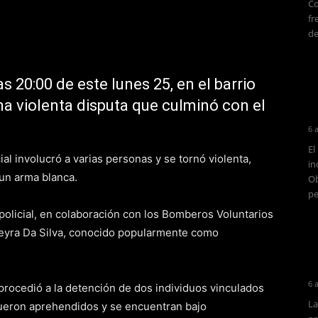
Co
fr
de
s 20:00 de este lunes 25, en el barrio
a violenta disputa que culminó con el
6 
El
ial involucró a varias personas y se tornó violenta,
in
 un arma blanca.
Ob
pe
l policial, en colaboración con los Bomberos Voluntarios
reyra Da Silva, conocido popularmente como
6 
procedió a la detención de dos individuos vinculados
La
) fueron aprehendidos y se encuentran bajo