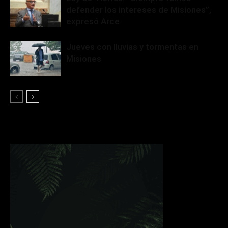
defender los intereses de Misiones”,
expresó Arce
Jueves con lluvias y tormentas en
Misiones