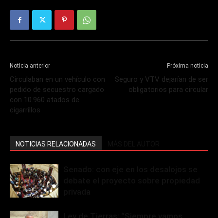
Noticia anterior
Próxima noticia
Circulaban en un vehículo con
Seguro y VTV dejarían de ser
pedido de secuestro cargado
obligatorios para circular
con 10.960 atados de
cigarrillos
NOTICIAS RELACIONADAS
MÁS DEL AUTOR
Senado: con eje en los desalojos se
debate el proyecto sobre propiedad
privada
Ley de Tierras: “Siempre vamos