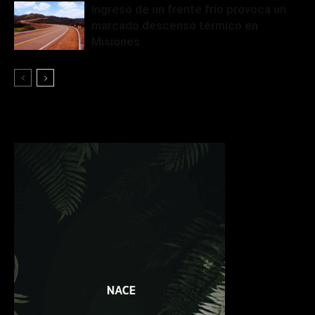
Ingreso de un frente frío provoca un
marcado descenso térmico en
Misiones