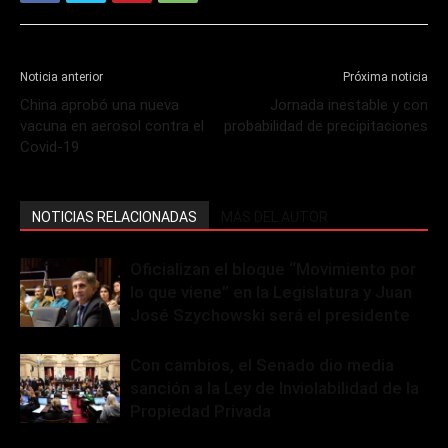
Noticia anterior
Próxima noticia
China aprobó una nueva
Jornada inestable y con
vacuna en aerosol contra el
probabilidad de precipitaciones
Covid-19
NOTICIAS RELACIONADAS
MÁS DEL AUTOR
Oficializan el bloque “Movimiento por
lo que viene” en la Legislatura y Juan
José Szychowski será el presidente
Con cambios, el Senado dio media
sanción a la Ley de Inviolabilidad de la
Propiedad Privada