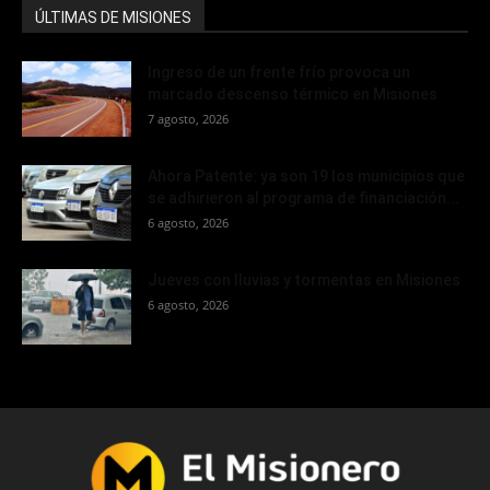
ÚLTIMAS DE MISIONES
Ingreso de un frente frío provoca un
marcado descenso térmico en Misiones
7 agosto, 2026
Ahora Patente: ya son 19 los municipios que
se adhirieron al programa de financiación...
6 agosto, 2026
Jueves con lluvias y tormentas en Misiones
6 agosto, 2026