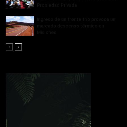
Propiedad Privada
Ingreso de un frente frío provoca un
marcado descenso térmico en
Misiones