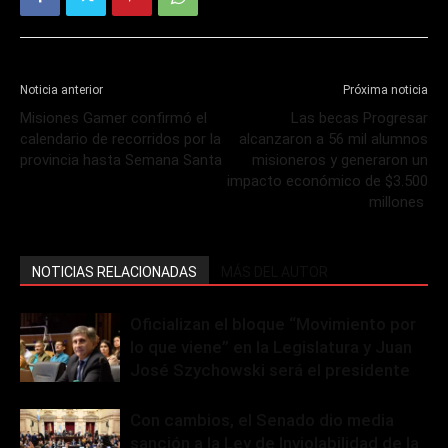
Noticia anterior
Próxima noticia
Misiones Gamer confirmó el
Las becas Progresar
calendario de recorridos por la
alcanzaron a 56 mil alumnos
provincia hasta Semana Santa
misioneros y generaron un
impacto económico de $3.500
millones
NOTICIAS RELACIONADAS
MÁS DEL AUTOR
Oficializan el bloque “Movimiento por
lo que viene” en la Legislatura y Juan
José Szychowski será el presidente
Con cambios, el Senado dio media
sanción a la Ley de Inviolabilidad de la