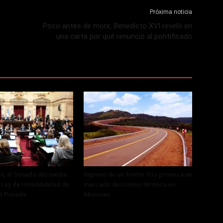
Próxima noticia
Poco antes de morir, Benedicto XVI reveló en
una carta por qué renunció al pontificado
, el Senado dio media
Ingreso de un frente frío provoca un
 Ley de Inviolabilidad de
marcado descenso térmico en
d Privada
Misiones