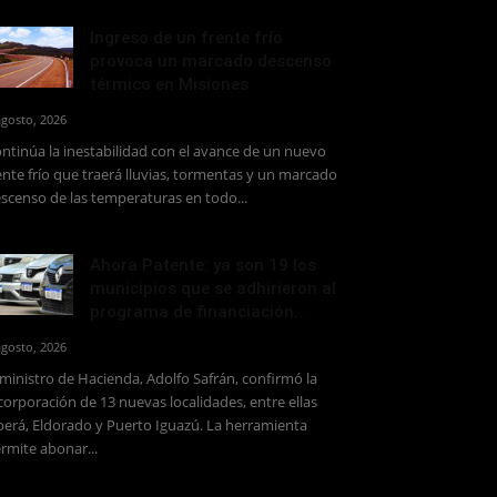
Ingreso de un frente frío
provoca un marcado descenso
térmico en Misiones
agosto, 2026
ntinúa la inestabilidad con el avance de un nuevo
ente frío que traerá lluvias, tormentas y un marcado
scenso de las temperaturas en todo...
Ahora Patente: ya son 19 los
municipios que se adhirieron al
programa de financiación...
agosto, 2026
 ministro de Hacienda, Adolfo Safrán, confirmó la
corporación de 13 nuevas localidades, entre ellas
erá, Eldorado y Puerto Iguazú. La herramienta
rmite abonar...