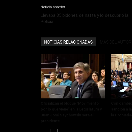
Noticia anterior
Llevaba 35 bidones de nafta y lo descubrió la
Policía
NOTICIAS RELACIONADAS
MÁS DEL AUTOR
Oficializan el bloque “Movimiento
Con cambios
por lo que viene” en la Legislatura y
sanción a la
Juan José Szychowski será el
la Propieda
presidente