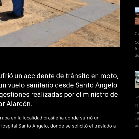
7 
Co
fr
de
ufrió un accidente de tránsito en moto,
 un vuelo sanitario desde Santo Angelo
 gestiones realizadas por el ministro de
6 
ar Alarcón.
El
in
raba en la localidad brasileña donde
sufrió un
Ob
pe
Hospital Santo Angelo, donde se solicitó el traslado a