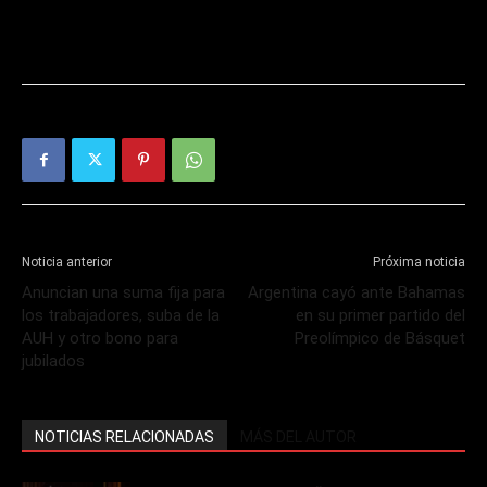
Noticia anterior
Próxima noticia
Anuncian una suma fija para
Argentina cayó ante Bahamas
los trabajadores, suba de la
en su primer partido del
AUH y otro bono para
Preolímpico de Básquet
jubilados
NOTICIAS RELACIONADAS
MÁS DEL AUTOR