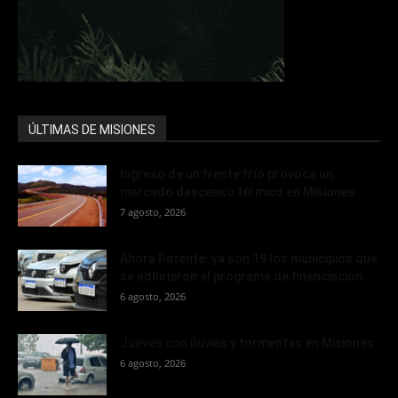
ÚLTIMAS DE MISIONES
Ingreso de un frente frío provoca un
marcado descenso térmico en Misiones
7 agosto, 2026
Ahora Patente: ya son 19 los municipios que
se adhirieron al programa de financiación...
6 agosto, 2026
Jueves con lluvias y tormentas en Misiones
6 agosto, 2026