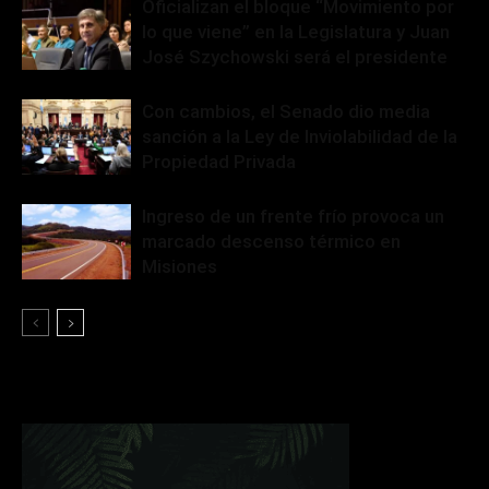
Oficializan el bloque “Movimiento por
lo que viene” en la Legislatura y Juan
José Szychowski será el presidente
Con cambios, el Senado dio media
sanción a la Ley de Inviolabilidad de la
Propiedad Privada
Ingreso de un frente frío provoca un
marcado descenso térmico en
Misiones