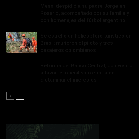
Messi despidió a su padre Jorge en
Rosario, acompañado por su familia y
con homenajes del fútbol argentino
Se estrelló un helicóptero turístico en
Brasil: murieron el piloto y tres
pasajeros colombianos
Reforma del Banco Central, con viento
a favor: el oficialismo confía en
dictaminar el miércoles