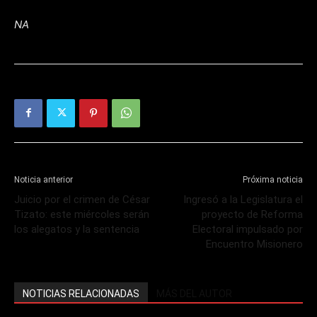
NA
Noticia anterior
Próxima noticia
Juicio por el crimen de César
Ingresó a la Legislatura el
Tizato: este miércoles serán
proyecto de Reforma
los alegatos y la sentencia
Electoral impulsado por
Encuentro Misionero
NOTICIAS RELACIONADAS
MÁS DEL AUTOR