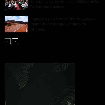
sanción a la Ley de Inviolabilidad de la
Propiedad Privada
Ingreso de un frente frío provoca un
marcado descenso térmico en
Misiones