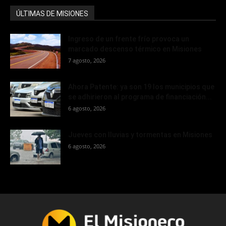
ÚLTIMAS DE MISIONES
Ingreso de un frente frío provoca un
marcado descenso térmico en Misiones
7 agosto, 2026
Ahora Patente: ya son 19 los municipios que
se adhirieron al programa de financiación...
6 agosto, 2026
Jueves con lluvias y tormentas en Misiones
6 agosto, 2026