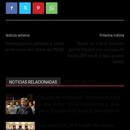
Noticia anterior
Próxima noticia
Desregulación yerbatera: piden
Brasil: un fuerte tornado
la renuncia del titular del INYM
azotó Paraná con vientos de
hasta 200 km/h y dejó graves
daños
NOTICIAS RELACIONADAS
MÁS DEL AUTOR
Oficializan el bloque “Movimiento por
lo que viene” en la Legislatura y Juan
José Szychowski será el presidente
Con cambios, el Senado dio media