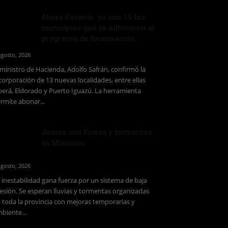
Ahora Patente: ya son 19 los
municipios que se adhirieron al
programa de financiación...
agosto, 2026
 ministro de Hacienda, Adolfo Safrán, confirmó la
corporación de 13 nuevas localidades, entre ellas
erá, Eldorado y Puerto Iguazú. La herramienta
rmite abonar...
Jueves con lluvias y tormentas
en Misiones
agosto, 2026
 inestabilidad gana fuerza por un sistema de baja
esión. Se esperan lluvias y tormentas organizadas
 toda la provincia con mejoras temporarias y
biente...