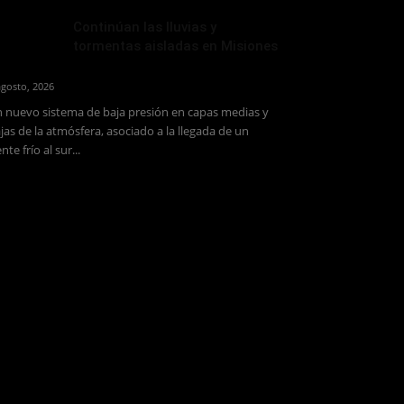
Continúan las lluvias y
tormentas aisladas en Misiones
agosto, 2026
 nuevo sistema de baja presión en capas medias y
jas de la atmósfera, asociado a la llegada de un
ente frío al sur...