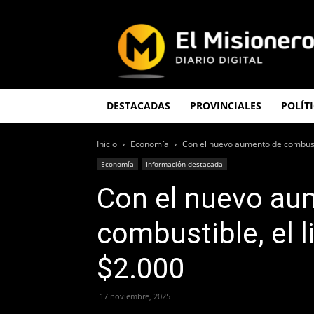
El
Misionero
DESTACADAS
PROVINCIALES
POLÍT
Inicio
Economía
Con el nuevo aumento de combustibl
Economía
Información destacada
Con el nuevo au
combustible, el l
$2.000
17 noviembre, 2025