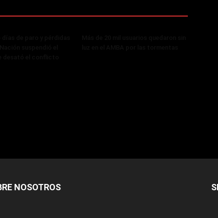
 días de paro y pérdidas
Más de 20 mil usuarios quedaron sin
, Nación suspendió el
luz en el AMBA por las tormentas
 desató el conflicto
BRE NOSOTROS
S