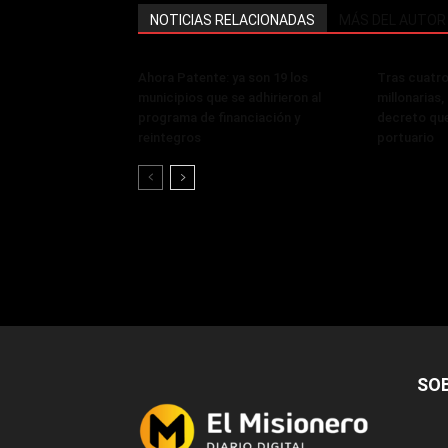
NOTICIAS RELACIONADAS
MÁS DEL AUTOR
Ahora Patente: ya son 19 los
Tras cuatro
municipios que se adhirieron al
millonarias
programa de financiación y
decreto que
reintegros
portuario
SO