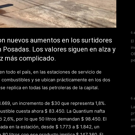
6 
aron nuevos aumentos en los surtidores
El
in
n Posadas. Los valores siguen en alza y
Ob
ez más complicado.
pe
n todo el país, en las estaciones de servicio de
s combustibles y se ubican prácticamente en los dos
e replica en todas las petroleras de la capital.
6 
$1.669, un incremento de $30 que representa 1,8%.
La
bustible cuesta ahora $ 83.450. La Quantium nafta
pr
ió 2,6%, por lo que 50 litros demandan $ 98.450. El
en
am
ada en la estación, desde $ 1.773 a $ 1.842, un
 80 litros con ese producto implica $ 147.360. El