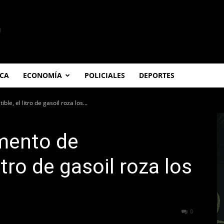
ICA
ECONOMÍA
POLICIALES
DEPORTES
e, el litro de gasoil roza los...
mento de
itro de gasoil roza los
237
0