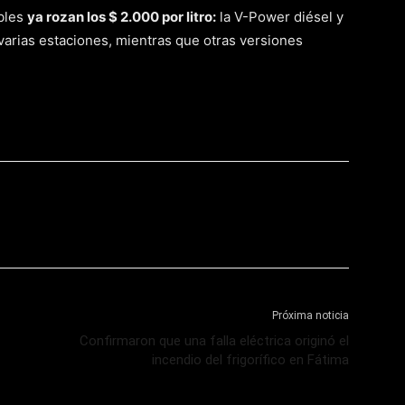
ibles
ya rozan los $ 2.000 por litro:
la V-Power diésel y
varias estaciones, mientras que otras versiones
Próxima noticia
Confirmaron que una falla eléctrica originó el
incendio del frigorífico en Fátima