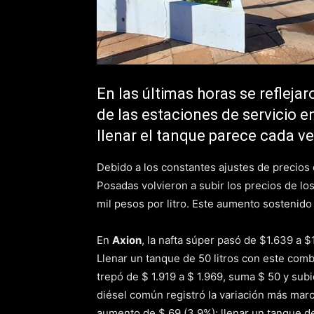
En las últimas horas se reflej
de las estaciones de servicio e
llenar el tanque parece cada v
Debido a los constantes ajustes de precios e
Posadas volvieron a subir los precios de lo
mil pesos por litro. Este aumento sostenido s
En
Axion
, la nafta súper pasó de $1.639 a 
Llenar un tanque de 50 litros con este com
trepó de $ 1.919 a $ 1.969, suma $ 50 y sub
diésel común registró la variación más marc
aumento de $ 69 (3,9%); llenar un tanque de