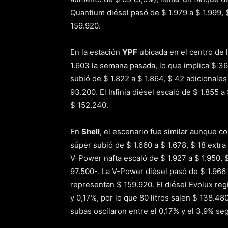
Quantium diésel pasó de $ 1.979 a $ 1.999, $
159.920.
En la estación
YPF
ubicada en el centro de l
1.603 la semana pasada, lo que implica $ 36 
subió de $ 1.822 a $ 1.864, $ 42 adicionales
93.200. El Infinia diésel escaló de $ 1.855 
$ 152.240.
En
Shell
, el escenario fue similar aunque c
súper subió de $ 1.660 a $ 1.678, $ 18 extra 
V-Power nafta escaló de $ 1.927 a $ 1.950, $
97.500-. La V-Power diésel pasó de $ 1.966 
representan $ 159.920. El diésel Evolux reg
y 0,17%, por lo que 80 litros salen $ 138.4
subas oscilaron entre el 0,17% y el 3,9% seg