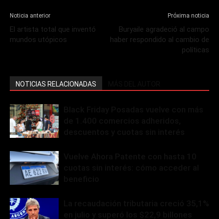
Noticia anterior
Próxima noticia
El artista total que inventó
Buryaile agradeció al campo
mundos utópicos
haber respondido al cambio de
políticas
NOTICIAS RELACIONADAS
MÁS DEL AUTOR
Black Friday Posadas vuelve con más
de 1.400 comercios adheridos,
descuentos y cuotas sin interés
Vuelve Ahora Patente con hasta 10
cuotas sin interés: cómo acceder al
beneficio
La recaudación tributaria creció 35,1%
en julio y superó los $22,9 billones