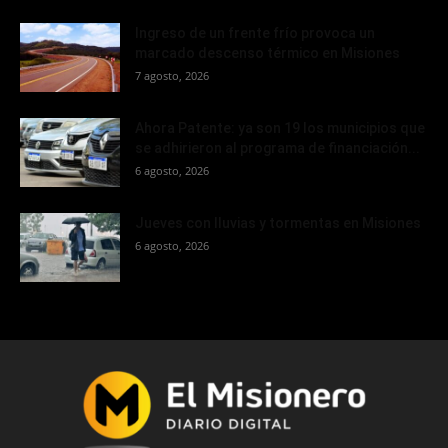
Ingreso de un frente frío provoca un
marcado descenso térmico en Misiones
7 agosto, 2026
Ahora Patente: ya son 19 los municipios que
se adhirieron al programa de financiación...
6 agosto, 2026
Jueves con lluvias y tormentas en Misiones
6 agosto, 2026