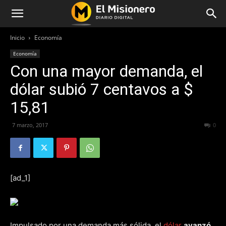
Inicio
Economía
Economía
Con una mayor demanda, el
dólar subió 7 centavos a $
15,81
7 marzo, 2017
318
0
[ad_1]
Impulsado por una demanda más sólida, el
dólar
avanzó