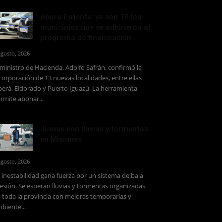
Ahora Patente: ya son 19 los
municipios que se adhirieron al
programa de financiación...
agosto, 2026
 ministro de Hacienda, Adolfo Safrán, confirmó la
corporación de 13 nuevas localidades, entre ellas
erá, Eldorado y Puerto Iguazú. La herramienta
rmite abonar...
Jueves con lluvias y tormentas
en Misiones
agosto, 2026
 inestabilidad gana fuerza por un sistema de baja
esión. Se esperan lluvias y tormentas organizadas
 toda la provincia con mejoras temporarias y
biente...