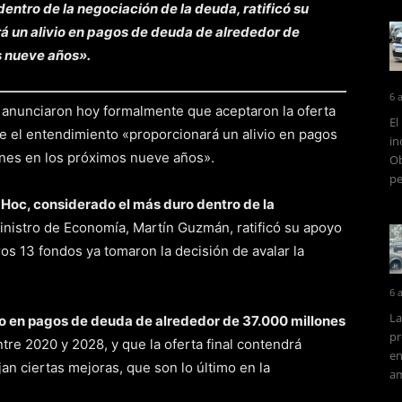
entro de la negociación de la deuda, ratificó su
á un alivio en pagos de deuda de alrededor de
s nueve años».
6 
n anunciaron hoy formalmente que aceptaron la oferta
El
e el entendimiento «proporcionará un alivio en pagos
in
nes en los próximos nueve años».
Ob
pe
 Hoc, considerado el más duro dentro de la
nistro de Economía, Martín Guzmán, ratificó su apoyo
os 13 fondos ya tomaron la decisión de avalar la
6 
La
io en pagos de deuda de alrededor de 37.000 millones
pr
ntre 2020 y 2028, y que la oferta final contendrá
en
an ciertas mejoras, que son lo último en la
am