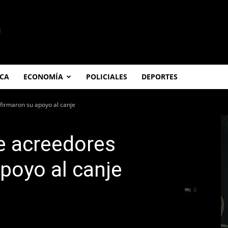
ICA
ECONOMÍA
POLICIALES
DEPORTES
firmaron su apoyo al canje
e acreedores
poyo al canje
773
0