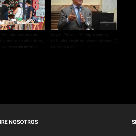
y Posadas vuelve con
Ley de Tierras: “Siempre vamos
0 comercios adheridos,
defender los intereses de Misiones”,
y cuotas sin interés
expresó Arce
BRE NOSOTROS
S