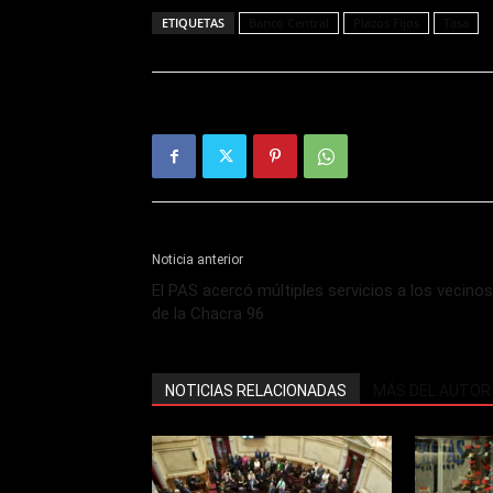
ETIQUETAS
Banco Central
Plazos Fijos
Tasa
Noticia anterior
El PAS acercó múltiples servicios a los vecinos
de la Chacra 96
NOTICIAS RELACIONADAS
MÁS DEL AUTOR