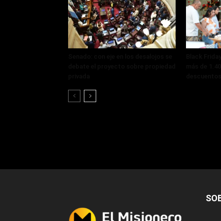
Senado: con eje en los desalojos se
Black Frida
debate el proyecto sobre propiedad
más de 1.40
privada
descuentos 
SO