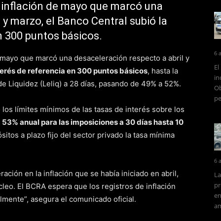
 inflación de mayo que marcó una
 y marzo, el Banco Central subió la
n 300 puntos básicos.
6 
 mayo que marcó una desaceleración respecto a abril y
El
nterés de referencia en 300 puntos básicos
, hasta la
in
 de Liquidez (Leliq) a 28 días, pasando de 49% a 52%.
Ob
pe
 los límites mínimos de las tasas de interés sobre los
n
53% anual para las imposiciones a 30 días hasta 10
ósitos a plazo fijo del sector privado la tasa mínima
6 
ción en la inflación que se había iniciado en abril,
La
pr
úcleo. El BCRA espera que los registros de inflación
en
ente”, asegura el comunicado oficial.
am