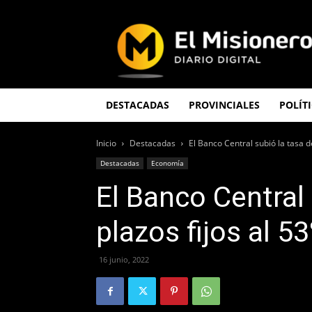
El
Misionero
DESTACADAS
PROVINCIALES
POLÍT
Inicio
Destacadas
El Banco Central subió la tasa d
Destacadas
Economía
El Banco Central 
plazos fijos al 5
16 junio, 2022