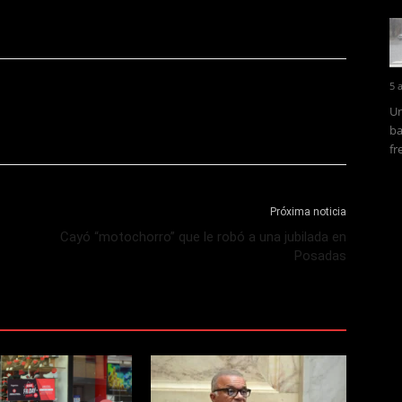
5 
Un
ba
fr
Próxima noticia
Cayó “motochorro” que le robó a una jubilada en
Posadas