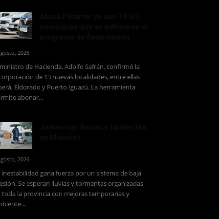
Ahora Patente: ya son 19 los
municipios que se adhirieron al
programa de financiación...
agosto, 2026
 ministro de Hacienda, Adolfo Safrán, confirmó la
corporación de 13 nuevas localidades, entre ellas
erá, Eldorado y Puerto Iguazú. La herramienta
rmite abonar...
Jueves con lluvias y tormentas
en Misiones
agosto, 2026
 inestabilidad gana fuerza por un sistema de baja
esión. Se esperan lluvias y tormentas organizadas
 toda la provincia con mejoras temporarias y
biente...