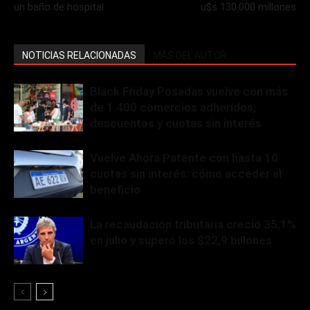
un baño de hospital
u$s 130.000 millones
NOTICIAS RELACIONADAS
MÁS DEL AUTOR
Black Friday Posadas vuelve con más
de 1.400 comercios adheridos,
descuentos y cuotas sin interés
Vuelve Ahora Patente con hasta 10
cuotas sin interés: cómo acceder al
beneficio
La recaudación tributaria creció 35,1%
en julio y superó los $22,9 billones