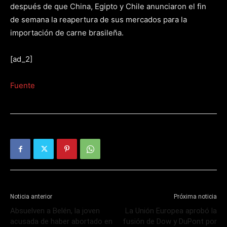
después de que China, Egipto y Chile anunciaron el fin
de semana la reapertura de sus mercados para la
importación de carne brasileña.
[ad_2]
Fuente
Noticia anterior
Próxima noticia
Absuelven a Belén, la joven
La Unión Europea aprobó la
acusada de haber abortado en
fusión de Dow y DuPont por