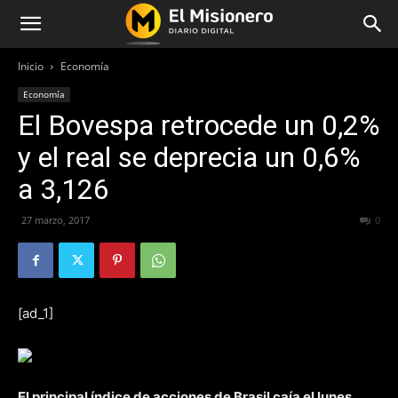
Inicio
Economía
Economía
El Bovespa retrocede un 0,2%
y el real se deprecia un 0,6%
a 3,126
27 marzo, 2017
263
0
[ad_1]
El principal índice de acciones de Brasil caía el lunes,