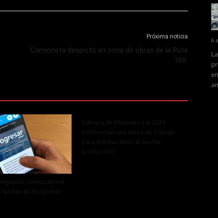
Próxima noticia
6 
Camioneta despistó en zona de obras de la Ruta
La
105
pr
en
am
Energía de Misiones y la CEM
conforman una mesa de trabajo
para brindar alivio al sector
productivo
 segunda convocatoria
a las becas Progresar