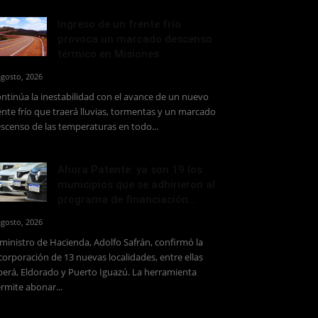
Ingreso de un frente frío
provoca un marcado descenso
térmico en Misiones
agosto, 2026
ntinúa la inestabilidad con el avance de un nuevo
ente frío que traerá lluvias, tormentas y un marcado
scenso de las temperaturas en todo...
Ahora Patente: ya son 19 los
municipios que se adhirieron al
programa de financiación...
agosto, 2026
 ministro de Hacienda, Adolfo Safrán, confirmó la
corporación de 13 nuevas localidades, entre ellas
erá, Eldorado y Puerto Iguazú. La herramienta
rmite abonar...