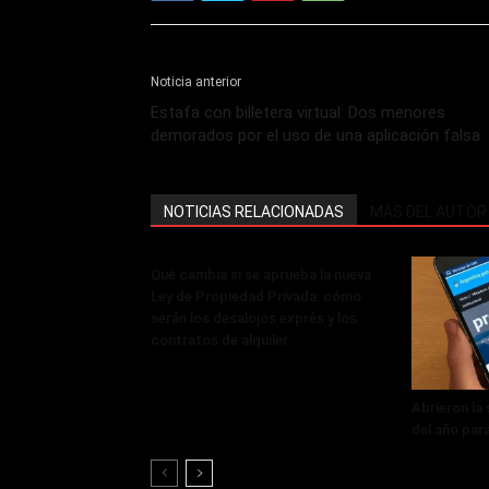
Noticia anterior
Estafa con billetera virtual: Dos menores
demorados por el uso de una aplicación falsa
NOTICIAS RELACIONADAS
MÁS DEL AUTOR
Qué cambia si se aprueba la nueva
Ley de Propiedad Privada: cómo
serán los desalojos exprés y los
contratos de alquiler
Abrieron la
del año par