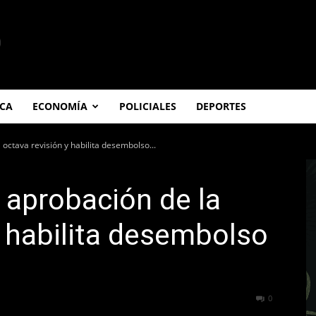
ICA
ECONOMÍA
POLICIALES
DEPORTES
 octava revisión y habilita desembolso...
a aprobación de la
y habilita desembolso
241
0