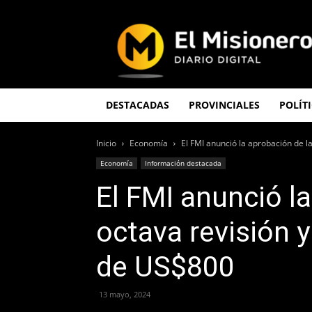
El
Misionero
DESTACADAS
PROVINCIALES
POLÍT
Inicio
Economía
El FMI anunció la aprobación de la
Economía
Información destacada
El FMI anunció l
octava revisión 
de US$800
13 mayo, 2024