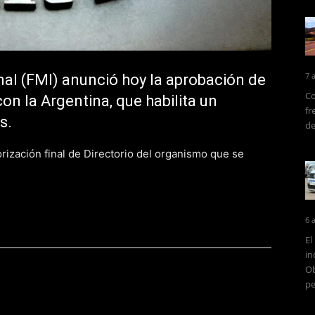
7 
al (FMI) anunció hoy la aprobación de
Co
on la Argentina, que habilita un
fr
s.
de
torización final de Directorio del organismo que se
6 
El
in
Ob
pe