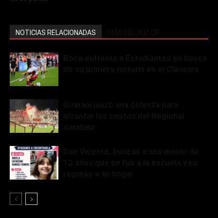
NOTICIAS RELACIONADAS
MÁS DEL AUTOR
Boca enfrenta a Estudiantes en busca
de su primera victoria en el Clausura
Guaraní lanzó una colecta para
afrontar los costos del Regional
Amateur
San Vicente: buscan a una menor de
12 años que se fue a la escuela y no
regresó a su hogar