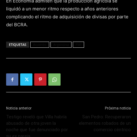
En Economía admiten que la producción agrícola se
liquidó a un menor ritmo respecto a años anteriores
complicando el ritmo de adquisición de divisas por parte
del BCRA.
ETIQUETAS
Acuerdo
Argentina
FMI
Noticia anterior
Próxima noticia
Testigo reveló que Villa habría
San Pedro: Recuperaron
abusado de otra joven la
elementos robados de un
noche que fue denunciado por
comercio céntrico
su ex pareja