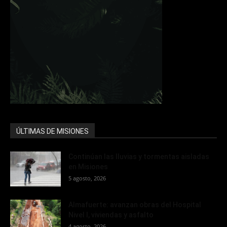
ÚLTIMAS DE MISIONES
Continúan las lluvias y tormentas aisladas
en Misiones
5 agosto, 2026
Almafuerte: avanzan obras del Hospital
Nivel I, viviendas y asfalto
4 agosto, 2026