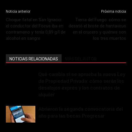
Noticia anterior
Próxima noticia
Choque fatal en San Ignacio:
Tierra del Fuego: cómo se
el conductor del Focus iba en
desató el brote de hantavirus
contramano y tenía 0,89 g/l de
en el crucero y quiénes son
alcohol en sangre
los tres muertos
NOTICIAS RELACIONADAS
MÁS DEL AUTOR
Qué cambia si se aprueba la nueva Ley
de Propiedad Privada: cómo serán los
desalojos exprés y los contratos de
alquiler
Abrieron la segunda convocatoria del
año para las becas Progresar