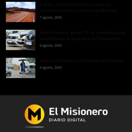
Ingreso de un frente frío provoca un
marcado descenso térmico en Misiones
7 agosto, 2026
Ahora Patente: ya son 19 los municipios que
se adhirieron al programa de financiación...
6 agosto, 2026
Jueves con lluvias y tormentas en Misiones
6 agosto, 2026