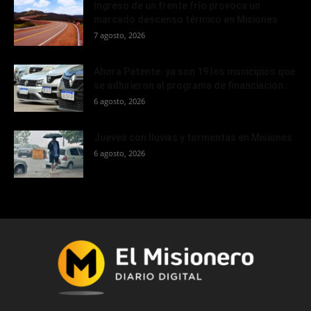
Ingreso de un frente frío provoca un
marcado descenso térmico en Misiones
7 agosto, 2026
Ahora Patente: ya son 19 los municipios que
se adhirieron al programa de financiación...
6 agosto, 2026
Jueves con lluvias y tormentas en Misiones
6 agosto, 2026