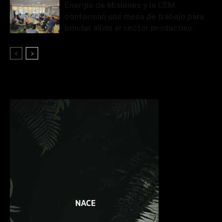
Energía de Misiones y la CEM
conforman una mesa de trabajo para
brindar alivio al sector productivo