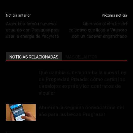
Noticia anterior
Próxima noticia
Argentina firmó un nuevo
Liberaron al chofer del
acuerdo con Paraguay para
colectivo que llegó a Virasoro
usar la energía de Yacyretá
con un cadáver enganchado
NOTICIAS RELACIONADAS
MÁS DEL AUTOR
Qué cambia si se aprueba la nueva Ley
de Propiedad Privada: cómo serán los
desalojos exprés y los contratos de
alquiler
Abrieron la segunda convocatoria del
año para las becas Progresar