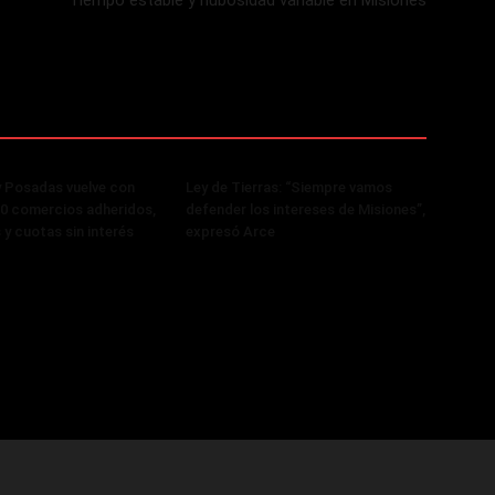
Tiempo estable y nubosidad variable en Misiones
y Posadas vuelve con
Ley de Tierras: “Siempre vamos
0 comercios adheridos,
defender los intereses de Misiones”,
y cuotas sin interés
expresó Arce