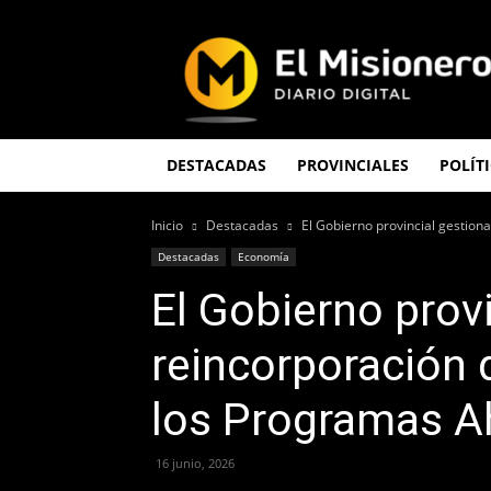
El
Misionero
DESTACADAS
PROVINCIALES
POLÍT
Inicio
Destacadas
El Gobierno provincial gestio
Destacadas
Economía
El Gobierno prov
reincorporación 
los Programas A
16 junio, 2026