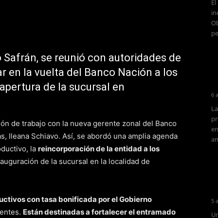
El
in
Ob
pe
o Safrán, se reunió con autoridades de
r en la vuelta del Banco Nación a los
pertura de la sucursal en
6 
La
pr
ón de trabajo con la nueva gerente zonal del Banco
en
as, Ileana Schiavo. Así, se abordó una amplia agenda
am
oductivo, la
reincorporación de la entidad a los
inauguración de la sucursal en la localidad de
uctivos con tasa bonificada por el Gobierno
5 
gentes.
Están destinadas a fortalecer el entramado
Un