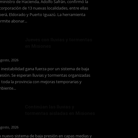
 ministro de Hacienda, Adolfo Safrán, confirmó la
corporación de 13 nuevas localidades, entre ellas
erá, Eldorado y Puerto Iguazú. La herramienta
rmite abonar...
Jueves con lluvias y tormentas
en Misiones
agosto, 2026
 inestabilidad gana fuerza por un sistema de baja
esión. Se esperan lluvias y tormentas organizadas
 toda la provincia con mejoras temporarias y
biente...
Continúan las lluvias y
tormentas aisladas en Misiones
agosto, 2026
 nuevo sistema de baja presión en capas medias y