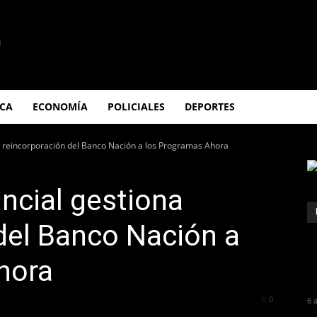
ICA
ECONOMÍA
POLICIALES
DEPORTES
na reincorporación del Banco Nación a los Programas Ahora
incial gestiona
del Banco Nación a
hora
57
0
6 