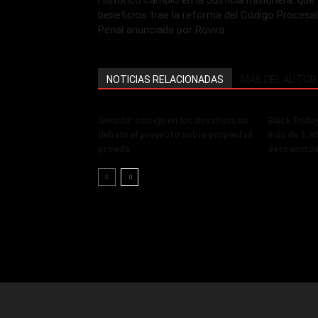
Histórico cambio en la Justicia misionera: qué
beneficios trae la reforma del Código Procesal
Penal anunciada por Rovira
NOTICIAS RELACIONADAS
MÁS DEL AUTOR
Senado: con eje en los desalojos se
Black Frida
debate el proyecto sobre propiedad
más de 1.40
privada
descuentos 