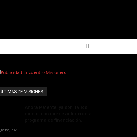
ÚLTIMAS DE MISIONES
Ahora Patente: ya son 19 los
municipios que se adhirieron al
programa de financiación...
agosto, 2026