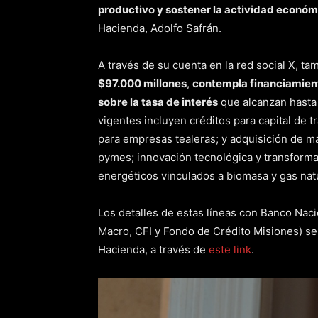
productivo y sostener la actividad económ
Hacienda, Adolfo Safrán.
A través de su cuenta en la red social X, ta
$97.000 millones
,
contempla financiamient
sobre la tasa de interés
que alcanzan hasta 
vigentes incluyen créditos para capital de t
para empresas tealeras; y adquisición de ma
pymes; innovación tecnológica y transforma
energéticos vinculados a biomasa y gas natu
Los detalles de estas líneas con Banco Nac
Macro, CFI y Fondo de Crédito Misiones) se
Hacienda, a través de
este link
.