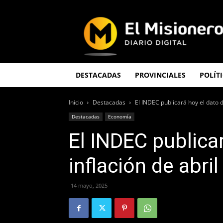
El
Misionero
DESTACADAS
PROVINCIALES
POLÍT
Inicio
Destacadas
El INDEC publicará hoy el dato d
Destacadas
Economía
El INDEC publica
inflación de abril
14 mayo, 2025