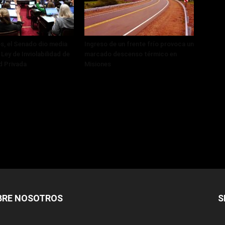
, el Senado dio media
Ingreso de un frente frío provoca un
 Ley de Inviolabilidad de
marcado descenso térmico en
d Privada
Misiones
BRE NOSOTROS
S