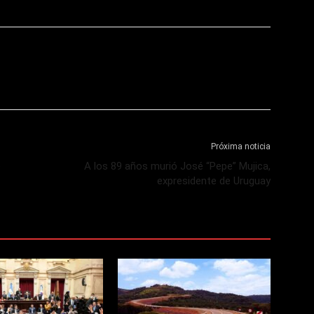
Próxima noticia
o
A los 89 años murió José “Pepe” Mujica,
expresidente de Uruguay