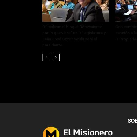
Oficializan el bloque “Movimiento
Con cambios
por lo que viene” en la Legislatura y
sanción a la
Juan José Szychowski será el
la Propieda
presidente
SO