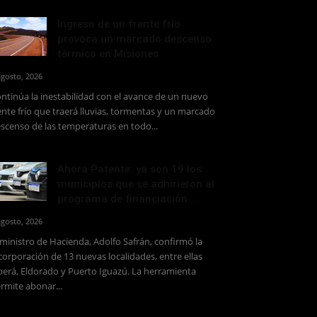
Ingreso de un frente frío
provoca un marcado descenso
térmico en Misiones
agosto, 2026
ntinúa la inestabilidad con el avance de un nuevo
ente frío que traerá lluvias, tormentas y un marcado
scenso de las temperaturas en todo...
Ahora Patente: ya son 19 los
municipios que se adhirieron al
programa de financiación...
agosto, 2026
 ministro de Hacienda, Adolfo Safrán, confirmó la
corporación de 13 nuevas localidades, entre ellas
erá, Eldorado y Puerto Iguazú. La herramienta
rmite abonar...