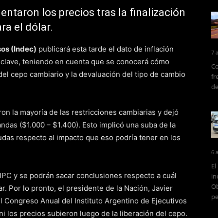
ntaron los precios tras la finalización
a el dólar.
sos (Indec)
publicará esta tarde el dato de inflación
7 
to clave, teniendo en cuenta que se conocerá cómo
Co
 del cepo cambiario y la devaluación del tipo de cambio
fr
de
ron la mayoría de las restricciones cambiarias y dejó
bandas ($1.000 – $1.400). Esto implicó una suba de la
 dudas respecto al impacto que eso podría tener en los
6 
El
l IPC y se podrán sacar conclusiones respecto a cuál
in
Ob
r. Por lo pronto, el presidente de la Nación, Javier
pe
el Congreso Anual del Instituto Argentino de Ejecutivos
ni los precios subieron luego de la liberación del cepo.