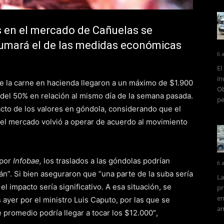
s en el mercado de Cañuelas se
 sumará el de las medidas económicas
6 
El
in
de la carne en hacienda llegaron a un máximo de $1.900
Ob
 del 50% en relación al mismo día de la semana pasada.
pe
pacto de los valores en góndola, considerando que el
y el mercado volvió a operar de acuerdo al movimiento
 por
Infobae,
los traslados a las góndolas podrían
6 
án”. Si bien aseguraron que “una parte de la suba sería
La
l impacto sería significativo. A esa situación, se
pr
en
 ayer por el ministro Luis Caputo, por las que se
am
e promedio podría llegar a tocar los $12.000″,