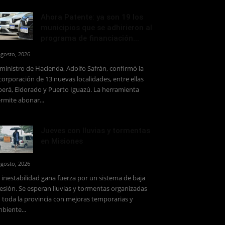
Ahora Patente: ya son 19 los
municipios que se adhirieron al
programa de financiación...
agosto, 2026
 ministro de Hacienda, Adolfo Safrán, confirmó la
corporación de 13 nuevas localidades, entre ellas
erá, Eldorado y Puerto Iguazú. La herramienta
rmite abonar...
Jueves con lluvias y tormentas
en Misiones
agosto, 2026
 inestabilidad gana fuerza por un sistema de baja
esión. Se esperan lluvias y tormentas organizadas
 toda la provincia con mejoras temporarias y
biente...