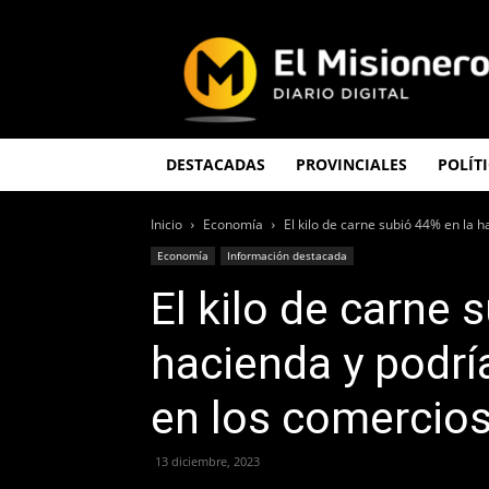
El
Misionero
DESTACADAS
PROVINCIALES
POLÍT
Inicio
Economía
El kilo de carne subió 44% en la ha
Economía
Información destacada
El kilo de carne 
hacienda y podría
en los comercio
13 diciembre, 2023